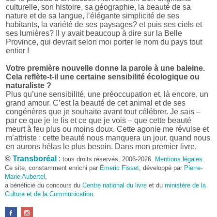
culturelle, son histoire, sa géographie, la beauté de sa
nature et de sa langue, l’élégante simplicité de ses
habitants, la variété de ses paysages? et puis ses ciels et
ses lumières? Il y avait beaucoup à dire sur la Belle
Province, qui devrait selon moi porter le nom du pays tout
entier !
Votre première nouvelle donne la parole à une baleine.
Cela reflète-t-il une certaine sensibilité écologique ou
naturaliste ?
Plus qu’une sensibilité, une préoccupation et, là encore, un
grand amour. C’est la beauté de cet animal et de ses
congénères que je souhaite avant tout célébrer. Je sais –
par ce que je le lis et ce que je vois – que cette beauté
meurt à feu plus ou moins doux. Cette agonie me révulse et
m’attriste : cette beauté nous manquera un jour, quand nous
en aurons hélas le plus besoin. Dans mon premier livre,
j’avais pris goût à me mettre dans la peau d’une bête. Outre
©
Transboréal
:
tous droits réservés, 2006-2026.
Mentions légales
.
l’intérêt de l’exercice littéraire, il me semble que cela peut
Ce site, constamment enrichi par
Émeric Fisset
, développé par
Pierre-
être un bon moyen pour transmettre certains messages.
Marie Aubertel
,
a bénéficié du concours du
Centre national du livre
et du
ministère de la
Pourquoi avoir choisi le format des nouvelles plutôt
Culture et de la Communication
.
qu’un autre ?
D’abord parce que j’aime (décidément!) en lire !
Maupassant, Buzzati, Coloane ou Steinbeck m’ont