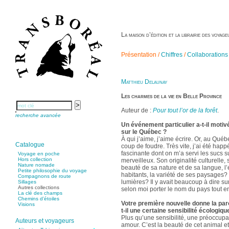
La maison d’édition et la librairie des voya
Présentation /
Chiffres
/
Collaborations
Matthieu Delaunay
Les charmes de la vie en Belle Province
Auteur de :
Pour tout l’or de la forêt
.
recherche avancée
Un événement particulier a-t-il motiv
sur le Québec ?
À qui j’aime, j’aime écrire. Or, au Québ
Catalogue
coup de foudre. Très vite, j’ai été happ
fascinante dont on m’a servi les sucs s
Voyage en poche
Hors collection
merveilleux. Son originalité culturelle,
Nature nomade
beauté de sa nature et de sa langue, l’
Petite philosophie du voyage
habitants, la variété de ses paysages? e
Compagnons de route
lumières? Il y avait beaucoup à dire sur
Sillages
Autres collections
selon moi porter le nom du pays tout ent
La clé des champs
Chemins d’étoiles
Votre première nouvelle donne la paro
Visions
t-il une certaine sensibilité écologiqu
Plus qu’une sensibilité, une préoccupat
Auteurs et voyageurs
amour. C’est la beauté de cet animal e