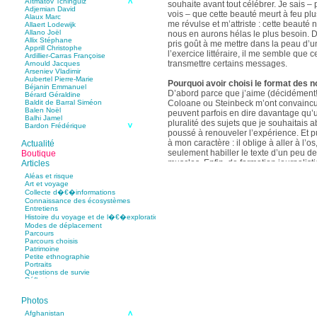
Aïtmatov Tchinguiz
souhaite avant tout célébrer. Je sais – p
Adjemian David
vois – que cette beauté meurt à feu pl
Alaux Marc
me révulse et m’attriste : cette beaut
Allaert Lodewijk
Allano Joël
nous en aurons hélas le plus besoin. D
Allix Stéphane
pris goût à me mettre dans la peau d’un
Apprill Christophe
l’exercice littéraire, il me semble que
Ardillier-Carras Françoise
transmettre certains messages.
Arnould Jacques
Arseniev Vladimir
Aubertel Pierre-Marie
Pourquoi avoir choisi le format des n
Béjanin Emmanuel
D’abord parce que j’aime (décidément!)
Bérard Géraldine
Coloane ou Steinbeck m’ont convaincu 
Baldit de Barral Siméon
Balen Noël
peuvent parfois en dire davantage qu’
Balhi Jamel
pluralité des sujets que je souhaitais 
Bardon Frédérique
poussé à renouveler l’expérience. Et 
Barnagaud Jean-Yves
Bastide Fabien
à mon caractère : il oblige à aller à l’o
Actualité
Baudin Julie
seulement habiller le texte d’un peu d
Boutique
Baujard Jacques
muscles. Enfin, de formation journalisti
Articles
Bazin Sylvain
communication, j’ai toujours été porté v
Bellanger Marc
Aléas et risque
Bellec Hervé
saynètes, les aphorismes et les slogan
Art et voyage
Belleville Régis
Collecte d�€�informations
Benestar Géraldine
Connaissance des écosystèmes
Selon vous, sur quel point avez-vous 
Benoist Yann
Entretiens
précédent recueil,
Un parfum de mou
Bertrand Jordane
Histoire du voyage et de l�€�exploration
Bertrandy Antoine
asiatique
?
Modes de déplacement
Bezsonov Youri
Sur le plan littéraire, j’espère que les c
Parcours
Bideau Michel-Cosme
s’imbriquent davantage les unes avec 
Parcours choisis
Billard Yannick
Patrimoine
Blanchet Anne-Lise
quotidienne de l’écriture a augmenté mo
Petite ethnographie
Bluntzer Christophe
pense que mon style s’est affûté. Les c
Portraits
Bobin Mathieu
contours de mes textes sont plus nets. 
Questions de survie
Boch Anne-Laure
Réflexions
rapport aux thèmes déroulés, mon rapp
Boch Julie
Boclet-Weller Robin
échelles s’est affirmé. Si je n’oublie 
Boillot Henri
Photos
gouvernent ont un impact inouï sur nos
Bonnem Éric
qu’il y a dans la proximité une latitude 
Boudart Jean-Louis
Afghanistan