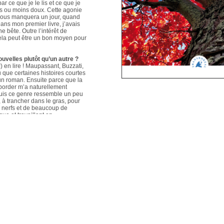
ar ce que je le lis et ce que je
us ou moins doux. Cette agonie
é nous manquera un jour, quand
ans mon premier livre, j’avais
e bête. Outre l’intérêt de
 cela peut être un bon moyen pour
ouvelles plutôt qu’un autre ?
 en lire ! Maupassant, Buzzati,
que certaines histoires courtes
un roman. Ensuite parce que la
aborder m’a naturellement
puis ce genre ressemble un peu
s, à trancher dans le gras, pour
e nerfs et de beaucoup de
que et travaillant en
ers le format court, les
s. Mais je me soigne !
le plus évolué depuis votre
sson, Nouvelles du Sud-Est
hoses s’articulent et
les autres. Ma pratique presque
n habileté narrative et je
hoses se sont précisées, les
Sur un plan personnel, et par
ort au monde et surtout aux
pas que les systèmes qui nous
 existences de fétus, je pense
d’action très grande.