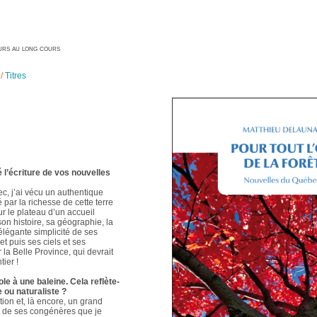
geurs au long cours
/
Titres
é l’écriture de vos nouvelles
ec, j’ai vécu un authentique
é par la richesse de cette terre
ur le plateau d’un accueil
 son histoire, sa géographie, la
élégante simplicité de ses
t puis ses ciels et ses
 la Belle Province, qui devrait
ier !
le à une baleine. Cela reflète-
e ou naturaliste ?
ion et, là encore, un grand
t de ses congénères que je