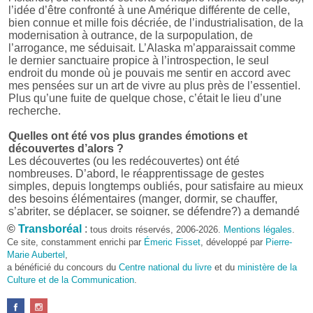
l’idée d’être confronté à une Amérique différente de celle,
bien connue et mille fois décriée, de l’industrialisation, de la
modernisation à outrance, de la surpopulation, de
l’arrogance, me séduisait. L’Alaska m’apparaissait comme
le dernier sanctuaire propice à l’introspection, le seul
endroit du monde où je pouvais me sentir en accord avec
mes pensées sur un art de vivre au plus près de l’essentiel.
Plus qu’une fuite de quelque chose, c’était le lieu d’une
recherche.
Quelles ont été vos plus grandes émotions et
découvertes d’alors ?
Les découvertes (ou les redécouvertes) ont été
nombreuses. D’abord, le réapprentissage de gestes
simples, depuis longtemps oubliés, pour satisfaire au mieux
des besoins élémentaires (manger, dormir, se chauffer,
s’abriter, se déplacer, se soigner, se défendre?) a demandé
beaucoup d’énergie et, parfois, d’ingéniosité car rien n’était
©
Transboréal
:
tous droits réservés, 2006-2026.
Mentions légales
.
donné facilement. Cela a réclamé quelques talents
Ce site, constamment enrichi par
Émeric Fisset
, développé par
Pierre-
d’organisation et une façon inhabituelle de penser et d’agir.
Marie Aubertel
,
Et puis, il y a eu, bien sûr, la découverte d’un monde parfois
a bénéficié du concours du
Centre national du livre
et du
ministère de la
bienveillant, parfois hostile, aux repères changeants,
Culture et de la Communication
.
absents ou fuyants, mais qui toujours forçait le respect et
imposait ses conditions.
D’un point de vue plus culturel ensuite, il a été très