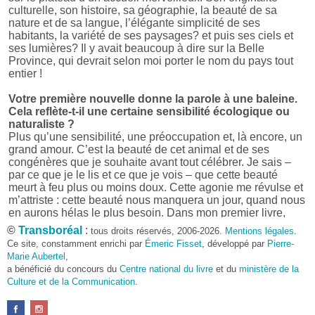
culturelle, son histoire, sa géographie, la beauté de sa
nature et de sa langue, l’élégante simplicité de ses
habitants, la variété de ses paysages? et puis ses ciels et
ses lumières? Il y avait beaucoup à dire sur la Belle
Province, qui devrait selon moi porter le nom du pays tout
entier !
Votre première nouvelle donne la parole à une baleine.
Cela reflète-t-il une certaine sensibilité écologique ou
naturaliste ?
Plus qu’une sensibilité, une préoccupation et, là encore, un
grand amour. C’est la beauté de cet animal et de ses
congénères que je souhaite avant tout célébrer. Je sais –
par ce que je le lis et ce que je vois – que cette beauté
meurt à feu plus ou moins doux. Cette agonie me révulse et
m’attriste : cette beauté nous manquera un jour, quand nous
en aurons hélas le plus besoin. Dans mon premier livre,
j’avais pris goût à me mettre dans la peau d’une bête. Outre
©
Transboréal
:
tous droits réservés, 2006-2026.
Mentions légales
.
l’intérêt de l’exercice littéraire, il me semble que cela peut
Ce site, constamment enrichi par
Émeric Fisset
, développé par
Pierre-
être un bon moyen pour transmettre certains messages.
Marie Aubertel
,
a bénéficié du concours du
Centre national du livre
et du
ministère de la
Pourquoi avoir choisi le format des nouvelles plutôt
Culture et de la Communication
.
qu’un autre ?
D’abord parce que j’aime (décidément!) en lire !
Maupassant, Buzzati, Coloane ou Steinbeck m’ont