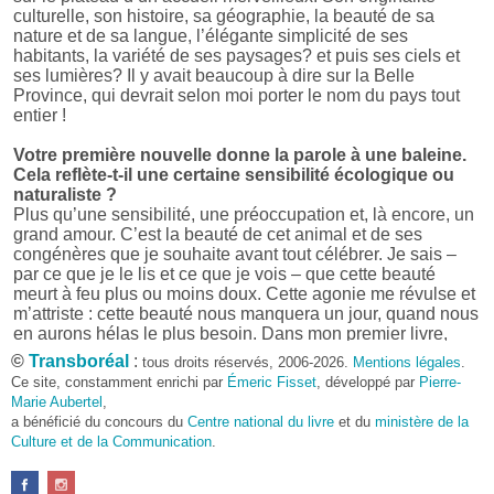
culturelle, son histoire, sa géographie, la beauté de sa
nature et de sa langue, l’élégante simplicité de ses
habitants, la variété de ses paysages? et puis ses ciels et
ses lumières? Il y avait beaucoup à dire sur la Belle
Province, qui devrait selon moi porter le nom du pays tout
entier !
Votre première nouvelle donne la parole à une baleine.
Cela reflète-t-il une certaine sensibilité écologique ou
naturaliste ?
Plus qu’une sensibilité, une préoccupation et, là encore, un
grand amour. C’est la beauté de cet animal et de ses
congénères que je souhaite avant tout célébrer. Je sais –
par ce que je le lis et ce que je vois – que cette beauté
meurt à feu plus ou moins doux. Cette agonie me révulse et
m’attriste : cette beauté nous manquera un jour, quand nous
en aurons hélas le plus besoin. Dans mon premier livre,
j’avais pris goût à me mettre dans la peau d’une bête. Outre
©
Transboréal
:
tous droits réservés, 2006-2026.
Mentions légales
.
l’intérêt de l’exercice littéraire, il me semble que cela peut
Ce site, constamment enrichi par
Émeric Fisset
, développé par
Pierre-
être un bon moyen pour transmettre certains messages.
Marie Aubertel
,
a bénéficié du concours du
Centre national du livre
et du
ministère de la
Pourquoi avoir choisi le format des nouvelles plutôt
Culture et de la Communication
.
qu’un autre ?
D’abord parce que j’aime (décidément!) en lire !
Maupassant, Buzzati, Coloane ou Steinbeck m’ont