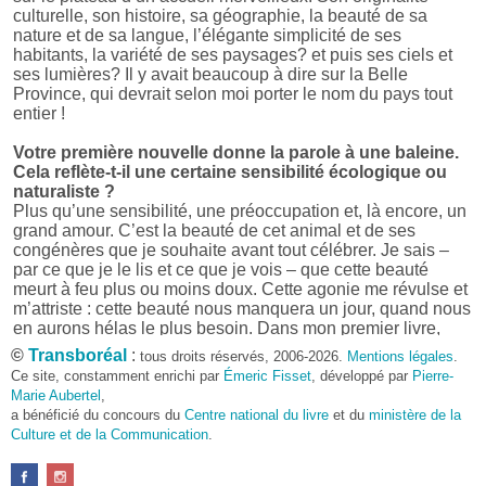
culturelle, son histoire, sa géographie, la beauté de sa
nature et de sa langue, l’élégante simplicité de ses
habitants, la variété de ses paysages? et puis ses ciels et
ses lumières? Il y avait beaucoup à dire sur la Belle
Province, qui devrait selon moi porter le nom du pays tout
entier !
Votre première nouvelle donne la parole à une baleine.
Cela reflète-t-il une certaine sensibilité écologique ou
naturaliste ?
Plus qu’une sensibilité, une préoccupation et, là encore, un
grand amour. C’est la beauté de cet animal et de ses
congénères que je souhaite avant tout célébrer. Je sais –
par ce que je le lis et ce que je vois – que cette beauté
meurt à feu plus ou moins doux. Cette agonie me révulse et
m’attriste : cette beauté nous manquera un jour, quand nous
en aurons hélas le plus besoin. Dans mon premier livre,
j’avais pris goût à me mettre dans la peau d’une bête. Outre
©
Transboréal
:
tous droits réservés, 2006-2026.
Mentions légales
.
l’intérêt de l’exercice littéraire, il me semble que cela peut
Ce site, constamment enrichi par
Émeric Fisset
, développé par
Pierre-
être un bon moyen pour transmettre certains messages.
Marie Aubertel
,
a bénéficié du concours du
Centre national du livre
et du
ministère de la
Pourquoi avoir choisi le format des nouvelles plutôt
Culture et de la Communication
.
qu’un autre ?
D’abord parce que j’aime (décidément!) en lire !
Maupassant, Buzzati, Coloane ou Steinbeck m’ont