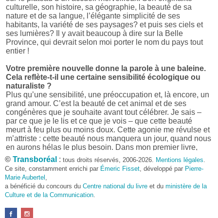
culturelle, son histoire, sa géographie, la beauté de sa
nature et de sa langue, l’élégante simplicité de ses
habitants, la variété de ses paysages? et puis ses ciels et
ses lumières? Il y avait beaucoup à dire sur la Belle
Province, qui devrait selon moi porter le nom du pays tout
entier !
Votre première nouvelle donne la parole à une baleine.
Cela reflète-t-il une certaine sensibilité écologique ou
naturaliste ?
Plus qu’une sensibilité, une préoccupation et, là encore, un
grand amour. C’est la beauté de cet animal et de ses
congénères que je souhaite avant tout célébrer. Je sais –
par ce que je le lis et ce que je vois – que cette beauté
meurt à feu plus ou moins doux. Cette agonie me révulse et
m’attriste : cette beauté nous manquera un jour, quand nous
en aurons hélas le plus besoin. Dans mon premier livre,
j’avais pris goût à me mettre dans la peau d’une bête. Outre
©
Transboréal
:
tous droits réservés, 2006-2026.
Mentions légales
.
l’intérêt de l’exercice littéraire, il me semble que cela peut
Ce site, constamment enrichi par
Émeric Fisset
, développé par
Pierre-
être un bon moyen pour transmettre certains messages.
Marie Aubertel
,
a bénéficié du concours du
Centre national du livre
et du
ministère de la
Pourquoi avoir choisi le format des nouvelles plutôt
Culture et de la Communication
.
qu’un autre ?
D’abord parce que j’aime (décidément!) en lire !
Maupassant, Buzzati, Coloane ou Steinbeck m’ont