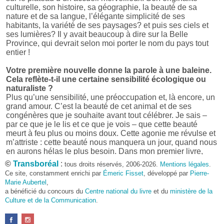
culturelle, son histoire, sa géographie, la beauté de sa
nature et de sa langue, l’élégante simplicité de ses
habitants, la variété de ses paysages? et puis ses ciels et
ses lumières? Il y avait beaucoup à dire sur la Belle
Province, qui devrait selon moi porter le nom du pays tout
entier !
Votre première nouvelle donne la parole à une baleine.
Cela reflète-t-il une certaine sensibilité écologique ou
naturaliste ?
Plus qu’une sensibilité, une préoccupation et, là encore, un
grand amour. C’est la beauté de cet animal et de ses
congénères que je souhaite avant tout célébrer. Je sais –
par ce que je le lis et ce que je vois – que cette beauté
meurt à feu plus ou moins doux. Cette agonie me révulse et
m’attriste : cette beauté nous manquera un jour, quand nous
en aurons hélas le plus besoin. Dans mon premier livre,
j’avais pris goût à me mettre dans la peau d’une bête. Outre
©
Transboréal
:
tous droits réservés, 2006-2026.
Mentions légales
.
l’intérêt de l’exercice littéraire, il me semble que cela peut
Ce site, constamment enrichi par
Émeric Fisset
, développé par
Pierre-
être un bon moyen pour transmettre certains messages.
Marie Aubertel
,
a bénéficié du concours du
Centre national du livre
et du
ministère de la
Pourquoi avoir choisi le format des nouvelles plutôt
Culture et de la Communication
.
qu’un autre ?
D’abord parce que j’aime (décidément!) en lire !
Maupassant, Buzzati, Coloane ou Steinbeck m’ont