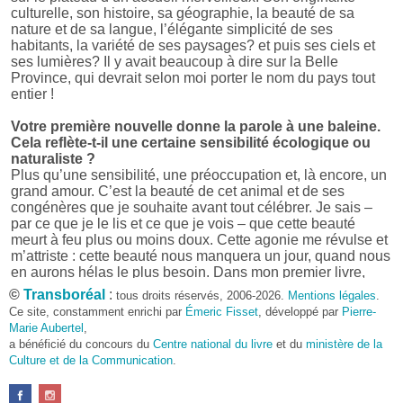
culturelle, son histoire, sa géographie, la beauté de sa
nature et de sa langue, l’élégante simplicité de ses
habitants, la variété de ses paysages? et puis ses ciels et
ses lumières? Il y avait beaucoup à dire sur la Belle
Province, qui devrait selon moi porter le nom du pays tout
entier !
Votre première nouvelle donne la parole à une baleine.
Cela reflète-t-il une certaine sensibilité écologique ou
naturaliste ?
Plus qu’une sensibilité, une préoccupation et, là encore, un
grand amour. C’est la beauté de cet animal et de ses
congénères que je souhaite avant tout célébrer. Je sais –
par ce que je le lis et ce que je vois – que cette beauté
meurt à feu plus ou moins doux. Cette agonie me révulse et
m’attriste : cette beauté nous manquera un jour, quand nous
en aurons hélas le plus besoin. Dans mon premier livre,
j’avais pris goût à me mettre dans la peau d’une bête. Outre
©
Transboréal
:
tous droits réservés, 2006-2026.
Mentions légales
.
l’intérêt de l’exercice littéraire, il me semble que cela peut
Ce site, constamment enrichi par
Émeric Fisset
, développé par
Pierre-
être un bon moyen pour transmettre certains messages.
Marie Aubertel
,
a bénéficié du concours du
Centre national du livre
et du
ministère de la
Pourquoi avoir choisi le format des nouvelles plutôt
Culture et de la Communication
.
qu’un autre ?
D’abord parce que j’aime (décidément!) en lire !
Maupassant, Buzzati, Coloane ou Steinbeck m’ont