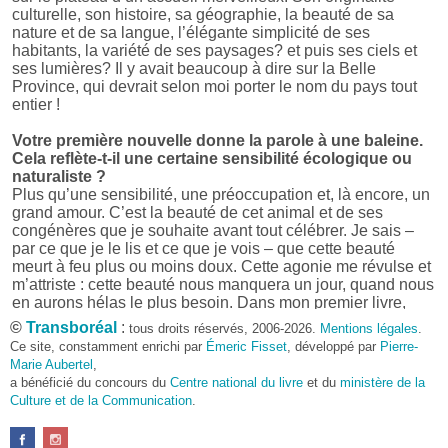
culturelle, son histoire, sa géographie, la beauté de sa
nature et de sa langue, l’élégante simplicité de ses
habitants, la variété de ses paysages? et puis ses ciels et
ses lumières? Il y avait beaucoup à dire sur la Belle
Province, qui devrait selon moi porter le nom du pays tout
entier !
Votre première nouvelle donne la parole à une baleine.
Cela reflète-t-il une certaine sensibilité écologique ou
naturaliste ?
Plus qu’une sensibilité, une préoccupation et, là encore, un
grand amour. C’est la beauté de cet animal et de ses
congénères que je souhaite avant tout célébrer. Je sais –
par ce que je le lis et ce que je vois – que cette beauté
meurt à feu plus ou moins doux. Cette agonie me révulse et
m’attriste : cette beauté nous manquera un jour, quand nous
en aurons hélas le plus besoin. Dans mon premier livre,
j’avais pris goût à me mettre dans la peau d’une bête. Outre
©
Transboréal
:
tous droits réservés, 2006-2026.
Mentions légales
.
l’intérêt de l’exercice littéraire, il me semble que cela peut
Ce site, constamment enrichi par
Émeric Fisset
, développé par
Pierre-
être un bon moyen pour transmettre certains messages.
Marie Aubertel
,
a bénéficié du concours du
Centre national du livre
et du
ministère de la
Pourquoi avoir choisi le format des nouvelles plutôt
Culture et de la Communication
.
qu’un autre ?
D’abord parce que j’aime (décidément!) en lire !
Maupassant, Buzzati, Coloane ou Steinbeck m’ont