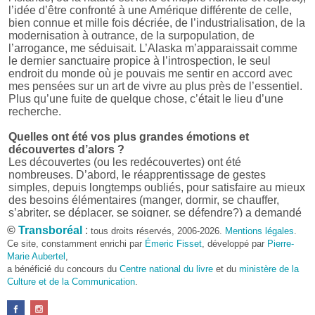
l’idée d’être confronté à une Amérique différente de celle,
bien connue et mille fois décriée, de l’industrialisation, de la
modernisation à outrance, de la surpopulation, de
l’arrogance, me séduisait. L’Alaska m’apparaissait comme
le dernier sanctuaire propice à l’introspection, le seul
endroit du monde où je pouvais me sentir en accord avec
mes pensées sur un art de vivre au plus près de l’essentiel.
Plus qu’une fuite de quelque chose, c’était le lieu d’une
recherche.
Quelles ont été vos plus grandes émotions et
découvertes d’alors ?
Les découvertes (ou les redécouvertes) ont été
nombreuses. D’abord, le réapprentissage de gestes
simples, depuis longtemps oubliés, pour satisfaire au mieux
des besoins élémentaires (manger, dormir, se chauffer,
s’abriter, se déplacer, se soigner, se défendre?) a demandé
beaucoup d’énergie et, parfois, d’ingéniosité car rien n’était
©
Transboréal
:
tous droits réservés, 2006-2026.
Mentions légales
.
donné facilement. Cela a réclamé quelques talents
Ce site, constamment enrichi par
Émeric Fisset
, développé par
Pierre-
d’organisation et une façon inhabituelle de penser et d’agir.
Marie Aubertel
,
Et puis, il y a eu, bien sûr, la découverte d’un monde parfois
a bénéficié du concours du
Centre national du livre
et du
ministère de la
bienveillant, parfois hostile, aux repères changeants,
Culture et de la Communication
.
absents ou fuyants, mais qui toujours forçait le respect et
imposait ses conditions.
D’un point de vue plus culturel ensuite, il a été très