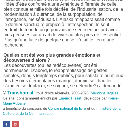
l’idée d’être confronté à une Amérique différente de celle,
bien connue et mille fois décriée, de l’industrialisation, de la
modernisation à outrance, de la surpopulation, de
l’arrogance, me séduisait. L’Alaska m’apparaissait comme
le dernier sanctuaire propice à l’introspection, le seul
endroit du monde où je pouvais me sentir en accord avec
mes pensées sur un art de vivre au plus près de l’essentiel.
Plus qu’une fuite de quelque chose, c’était le lieu d’une
recherche.
Quelles ont été vos plus grandes émotions et
découvertes d’alors ?
Les découvertes (ou les redécouvertes) ont été
nombreuses. D’abord, le réapprentissage de gestes
simples, depuis longtemps oubliés, pour satisfaire au mieux
des besoins élémentaires (manger, dormir, se chauffer,
s’abriter, se déplacer, se soigner, se défendre?) a demandé
beaucoup d’énergie et, parfois, d’ingéniosité car rien n’était
©
Transboréal
:
tous droits réservés, 2006-2026.
Mentions légales
.
donné facilement. Cela a réclamé quelques talents
Ce site, constamment enrichi par
Émeric Fisset
, développé par
Pierre-
d’organisation et une façon inhabituelle de penser et d’agir.
Marie Aubertel
,
Et puis, il y a eu, bien sûr, la découverte d’un monde parfois
a bénéficié du concours du
Centre national du livre
et du
ministère de la
bienveillant, parfois hostile, aux repères changeants,
Culture et de la Communication
.
absents ou fuyants, mais qui toujours forçait le respect et
imposait ses conditions.
D’un point de vue plus culturel ensuite, il a été très