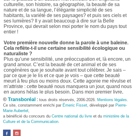
culturelle, son histoire, sa géographie, la beauté de sa
nature et de sa langue, l’élégante simplicité de ses
habitants, la variété de ses paysages? et puis ses ciels et
ses lumières? Il y avait beaucoup à dire sur la Belle
Province, qui devrait selon moi porter le nom du pays tout
entier !
Votre première nouvelle donne la parole à une baleine.
Cela reflète-t-il une certaine sensibilité écologique ou
naturaliste ?
Plus qu’une sensibilité, une préoccupation et, là encore, un
grand amour. C’est la beauté de cet animal et de ses
congénères que je souhaite avant tout célébrer. Je sais –
par ce que je le lis et ce que je vois – que cette beauté
meurt à feu plus ou moins doux. Cette agonie me révulse et
m’attriste : cette beauté nous manquera un jour, quand nous
en aurons hélas le plus besoin. Dans mon premier livre,
j’avais pris goût à me mettre dans la peau d’une bête. Outre
©
Transboréal
:
tous droits réservés, 2006-2026.
Mentions légales
.
l’intérêt de l’exercice littéraire, il me semble que cela peut
Ce site, constamment enrichi par
Émeric Fisset
, développé par
Pierre-
être un bon moyen pour transmettre certains messages.
Marie Aubertel
,
a bénéficié du concours du
Centre national du livre
et du
ministère de la
Pourquoi avoir choisi le format des nouvelles plutôt
Culture et de la Communication
.
qu’un autre ?
D’abord parce que j’aime (décidément!) en lire !
Maupassant, Buzzati, Coloane ou Steinbeck m’ont