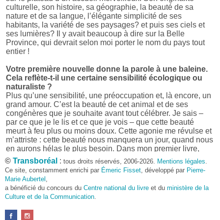
culturelle, son histoire, sa géographie, la beauté de sa
nature et de sa langue, l’élégante simplicité de ses
habitants, la variété de ses paysages? et puis ses ciels et
ses lumières? Il y avait beaucoup à dire sur la Belle
Province, qui devrait selon moi porter le nom du pays tout
entier !
Votre première nouvelle donne la parole à une baleine.
Cela reflète-t-il une certaine sensibilité écologique ou
naturaliste ?
Plus qu’une sensibilité, une préoccupation et, là encore, un
grand amour. C’est la beauté de cet animal et de ses
congénères que je souhaite avant tout célébrer. Je sais –
par ce que je le lis et ce que je vois – que cette beauté
meurt à feu plus ou moins doux. Cette agonie me révulse et
m’attriste : cette beauté nous manquera un jour, quand nous
en aurons hélas le plus besoin. Dans mon premier livre,
j’avais pris goût à me mettre dans la peau d’une bête. Outre
©
Transboréal
:
tous droits réservés, 2006-2026.
Mentions légales
.
l’intérêt de l’exercice littéraire, il me semble que cela peut
Ce site, constamment enrichi par
Émeric Fisset
, développé par
Pierre-
être un bon moyen pour transmettre certains messages.
Marie Aubertel
,
a bénéficié du concours du
Centre national du livre
et du
ministère de la
Pourquoi avoir choisi le format des nouvelles plutôt
Culture et de la Communication
.
qu’un autre ?
D’abord parce que j’aime (décidément!) en lire !
Maupassant, Buzzati, Coloane ou Steinbeck m’ont