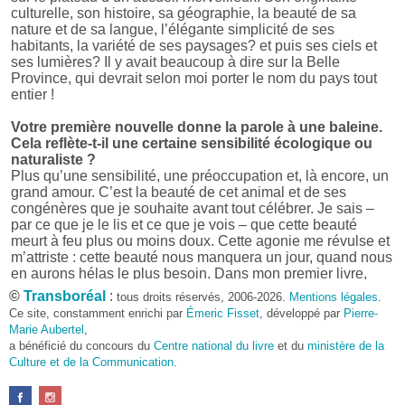
culturelle, son histoire, sa géographie, la beauté de sa
nature et de sa langue, l’élégante simplicité de ses
habitants, la variété de ses paysages? et puis ses ciels et
ses lumières? Il y avait beaucoup à dire sur la Belle
Province, qui devrait selon moi porter le nom du pays tout
entier !
Votre première nouvelle donne la parole à une baleine.
Cela reflète-t-il une certaine sensibilité écologique ou
naturaliste ?
Plus qu’une sensibilité, une préoccupation et, là encore, un
grand amour. C’est la beauté de cet animal et de ses
congénères que je souhaite avant tout célébrer. Je sais –
par ce que je le lis et ce que je vois – que cette beauté
meurt à feu plus ou moins doux. Cette agonie me révulse et
m’attriste : cette beauté nous manquera un jour, quand nous
en aurons hélas le plus besoin. Dans mon premier livre,
j’avais pris goût à me mettre dans la peau d’une bête. Outre
©
Transboréal
:
tous droits réservés, 2006-2026.
Mentions légales
.
l’intérêt de l’exercice littéraire, il me semble que cela peut
Ce site, constamment enrichi par
Émeric Fisset
, développé par
Pierre-
être un bon moyen pour transmettre certains messages.
Marie Aubertel
,
a bénéficié du concours du
Centre national du livre
et du
ministère de la
Pourquoi avoir choisi le format des nouvelles plutôt
Culture et de la Communication
.
qu’un autre ?
D’abord parce que j’aime (décidément!) en lire !
Maupassant, Buzzati, Coloane ou Steinbeck m’ont