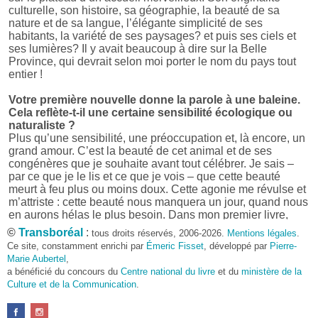
culturelle, son histoire, sa géographie, la beauté de sa
nature et de sa langue, l’élégante simplicité de ses
habitants, la variété de ses paysages? et puis ses ciels et
ses lumières? Il y avait beaucoup à dire sur la Belle
Province, qui devrait selon moi porter le nom du pays tout
entier !
Votre première nouvelle donne la parole à une baleine.
Cela reflète-t-il une certaine sensibilité écologique ou
naturaliste ?
Plus qu’une sensibilité, une préoccupation et, là encore, un
grand amour. C’est la beauté de cet animal et de ses
congénères que je souhaite avant tout célébrer. Je sais –
par ce que je le lis et ce que je vois – que cette beauté
meurt à feu plus ou moins doux. Cette agonie me révulse et
m’attriste : cette beauté nous manquera un jour, quand nous
en aurons hélas le plus besoin. Dans mon premier livre,
j’avais pris goût à me mettre dans la peau d’une bête. Outre
©
Transboréal
:
tous droits réservés, 2006-2026.
Mentions légales
.
l’intérêt de l’exercice littéraire, il me semble que cela peut
Ce site, constamment enrichi par
Émeric Fisset
, développé par
Pierre-
être un bon moyen pour transmettre certains messages.
Marie Aubertel
,
a bénéficié du concours du
Centre national du livre
et du
ministère de la
Pourquoi avoir choisi le format des nouvelles plutôt
Culture et de la Communication
.
qu’un autre ?
D’abord parce que j’aime (décidément!) en lire !
Maupassant, Buzzati, Coloane ou Steinbeck m’ont