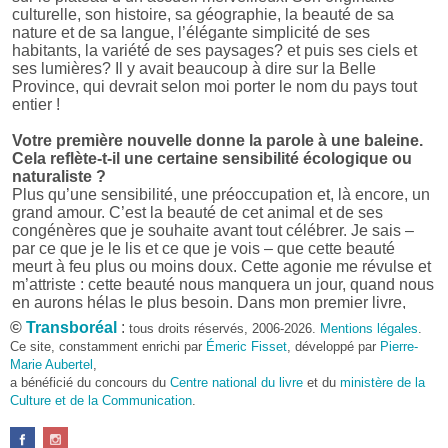
culturelle, son histoire, sa géographie, la beauté de sa
nature et de sa langue, l’élégante simplicité de ses
habitants, la variété de ses paysages? et puis ses ciels et
ses lumières? Il y avait beaucoup à dire sur la Belle
Province, qui devrait selon moi porter le nom du pays tout
entier !
Votre première nouvelle donne la parole à une baleine.
Cela reflète-t-il une certaine sensibilité écologique ou
naturaliste ?
Plus qu’une sensibilité, une préoccupation et, là encore, un
grand amour. C’est la beauté de cet animal et de ses
congénères que je souhaite avant tout célébrer. Je sais –
par ce que je le lis et ce que je vois – que cette beauté
meurt à feu plus ou moins doux. Cette agonie me révulse et
m’attriste : cette beauté nous manquera un jour, quand nous
en aurons hélas le plus besoin. Dans mon premier livre,
j’avais pris goût à me mettre dans la peau d’une bête. Outre
©
Transboréal
:
tous droits réservés, 2006-2026.
Mentions légales
.
l’intérêt de l’exercice littéraire, il me semble que cela peut
Ce site, constamment enrichi par
Émeric Fisset
, développé par
Pierre-
être un bon moyen pour transmettre certains messages.
Marie Aubertel
,
a bénéficié du concours du
Centre national du livre
et du
ministère de la
Pourquoi avoir choisi le format des nouvelles plutôt
Culture et de la Communication
.
qu’un autre ?
D’abord parce que j’aime (décidément!) en lire !
Maupassant, Buzzati, Coloane ou Steinbeck m’ont