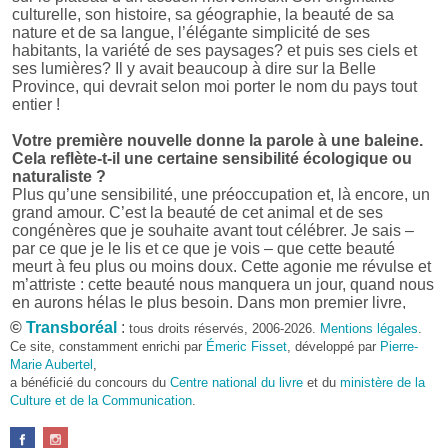
culturelle, son histoire, sa géographie, la beauté de sa
nature et de sa langue, l’élégante simplicité de ses
habitants, la variété de ses paysages? et puis ses ciels et
ses lumières? Il y avait beaucoup à dire sur la Belle
Province, qui devrait selon moi porter le nom du pays tout
entier !
Votre première nouvelle donne la parole à une baleine.
Cela reflète-t-il une certaine sensibilité écologique ou
naturaliste ?
Plus qu’une sensibilité, une préoccupation et, là encore, un
grand amour. C’est la beauté de cet animal et de ses
congénères que je souhaite avant tout célébrer. Je sais –
par ce que je le lis et ce que je vois – que cette beauté
meurt à feu plus ou moins doux. Cette agonie me révulse et
m’attriste : cette beauté nous manquera un jour, quand nous
en aurons hélas le plus besoin. Dans mon premier livre,
j’avais pris goût à me mettre dans la peau d’une bête. Outre
©
Transboréal
:
tous droits réservés, 2006-2026.
Mentions légales
.
l’intérêt de l’exercice littéraire, il me semble que cela peut
Ce site, constamment enrichi par
Émeric Fisset
, développé par
Pierre-
être un bon moyen pour transmettre certains messages.
Marie Aubertel
,
a bénéficié du concours du
Centre national du livre
et du
ministère de la
Pourquoi avoir choisi le format des nouvelles plutôt
Culture et de la Communication
.
qu’un autre ?
D’abord parce que j’aime (décidément!) en lire !
Maupassant, Buzzati, Coloane ou Steinbeck m’ont