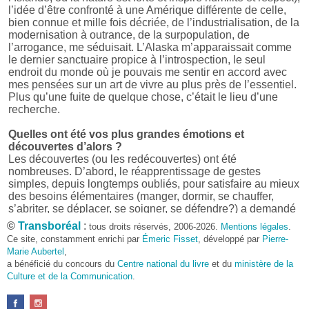
l’idée d’être confronté à une Amérique différente de celle,
bien connue et mille fois décriée, de l’industrialisation, de la
modernisation à outrance, de la surpopulation, de
l’arrogance, me séduisait. L’Alaska m’apparaissait comme
le dernier sanctuaire propice à l’introspection, le seul
endroit du monde où je pouvais me sentir en accord avec
mes pensées sur un art de vivre au plus près de l’essentiel.
Plus qu’une fuite de quelque chose, c’était le lieu d’une
recherche.
Quelles ont été vos plus grandes émotions et
découvertes d’alors ?
Les découvertes (ou les redécouvertes) ont été
nombreuses. D’abord, le réapprentissage de gestes
simples, depuis longtemps oubliés, pour satisfaire au mieux
des besoins élémentaires (manger, dormir, se chauffer,
s’abriter, se déplacer, se soigner, se défendre?) a demandé
beaucoup d’énergie et, parfois, d’ingéniosité car rien n’était
©
Transboréal
:
tous droits réservés, 2006-2026.
Mentions légales
.
donné facilement. Cela a réclamé quelques talents
Ce site, constamment enrichi par
Émeric Fisset
, développé par
Pierre-
d’organisation et une façon inhabituelle de penser et d’agir.
Marie Aubertel
,
Et puis, il y a eu, bien sûr, la découverte d’un monde parfois
a bénéficié du concours du
Centre national du livre
et du
ministère de la
bienveillant, parfois hostile, aux repères changeants,
Culture et de la Communication
.
absents ou fuyants, mais qui toujours forçait le respect et
imposait ses conditions.
D’un point de vue plus culturel ensuite, il a été très