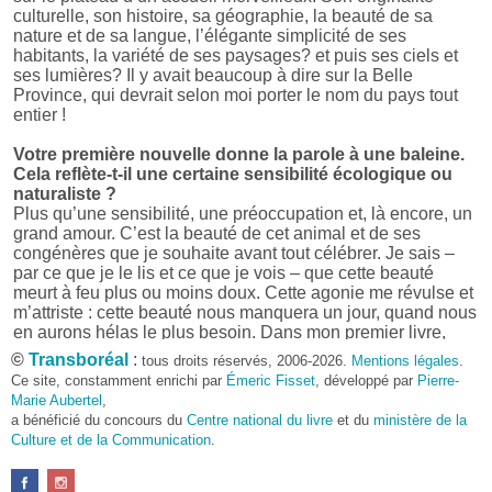
culturelle, son histoire, sa géographie, la beauté de sa
nature et de sa langue, l’élégante simplicité de ses
habitants, la variété de ses paysages? et puis ses ciels et
ses lumières? Il y avait beaucoup à dire sur la Belle
Province, qui devrait selon moi porter le nom du pays tout
entier !
Votre première nouvelle donne la parole à une baleine.
Cela reflète-t-il une certaine sensibilité écologique ou
naturaliste ?
Plus qu’une sensibilité, une préoccupation et, là encore, un
grand amour. C’est la beauté de cet animal et de ses
congénères que je souhaite avant tout célébrer. Je sais –
par ce que je le lis et ce que je vois – que cette beauté
meurt à feu plus ou moins doux. Cette agonie me révulse et
m’attriste : cette beauté nous manquera un jour, quand nous
en aurons hélas le plus besoin. Dans mon premier livre,
j’avais pris goût à me mettre dans la peau d’une bête. Outre
©
Transboréal
:
tous droits réservés, 2006-2026.
Mentions légales
.
l’intérêt de l’exercice littéraire, il me semble que cela peut
Ce site, constamment enrichi par
Émeric Fisset
, développé par
Pierre-
être un bon moyen pour transmettre certains messages.
Marie Aubertel
,
a bénéficié du concours du
Centre national du livre
et du
ministère de la
Pourquoi avoir choisi le format des nouvelles plutôt
Culture et de la Communication
.
qu’un autre ?
D’abord parce que j’aime (décidément!) en lire !
Maupassant, Buzzati, Coloane ou Steinbeck m’ont