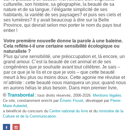
culturelle, son histoire, sa géographie, la beauté de sa
nature et de sa langue, l’élégante simplicité de ses
habitants, la variété de ses paysages? et puis ses ciels et
ses lumières? Il y avait beaucoup à dire sur la Belle
Province, qui devrait selon moi porter le nom du pays tout
entier !
Votre première nouvelle donne la parole à une baleine.
Cela reflète-t-il une certaine sensibilité écologique ou
naturaliste ?
Plus qu’une sensibilité, une préoccupation et, là encore, un
grand amour. C’est la beauté de cet animal et de ses
congénères que je souhaite avant tout célébrer. Je sais –
par ce que je le lis et ce que je vois – que cette beauté
meurt à feu plus ou moins doux. Cette agonie me révulse et
m’attriste : cette beauté nous manquera un jour, quand nous
en aurons hélas le plus besoin. Dans mon premier livre,
j’avais pris goût à me mettre dans la peau d’une bête. Outre
©
Transboréal
:
tous droits réservés, 2006-2026.
Mentions légales
.
l’intérêt de l’exercice littéraire, il me semble que cela peut
Ce site, constamment enrichi par
Émeric Fisset
, développé par
Pierre-
être un bon moyen pour transmettre certains messages.
Marie Aubertel
,
a bénéficié du concours du
Centre national du livre
et du
ministère de la
Pourquoi avoir choisi le format des nouvelles plutôt
Culture et de la Communication
.
qu’un autre ?
D’abord parce que j’aime (décidément!) en lire !
Maupassant, Buzzati, Coloane ou Steinbeck m’ont