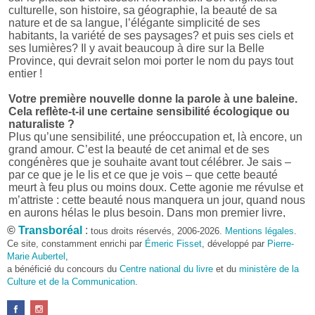
culturelle, son histoire, sa géographie, la beauté de sa
nature et de sa langue, l’élégante simplicité de ses
habitants, la variété de ses paysages? et puis ses ciels et
ses lumières? Il y avait beaucoup à dire sur la Belle
Province, qui devrait selon moi porter le nom du pays tout
entier !
Votre première nouvelle donne la parole à une baleine.
Cela reflète-t-il une certaine sensibilité écologique ou
naturaliste ?
Plus qu’une sensibilité, une préoccupation et, là encore, un
grand amour. C’est la beauté de cet animal et de ses
congénères que je souhaite avant tout célébrer. Je sais –
par ce que je le lis et ce que je vois – que cette beauté
meurt à feu plus ou moins doux. Cette agonie me révulse et
m’attriste : cette beauté nous manquera un jour, quand nous
en aurons hélas le plus besoin. Dans mon premier livre,
j’avais pris goût à me mettre dans la peau d’une bête. Outre
©
Transboréal
:
tous droits réservés, 2006-2026.
Mentions légales
.
l’intérêt de l’exercice littéraire, il me semble que cela peut
Ce site, constamment enrichi par
Émeric Fisset
, développé par
Pierre-
être un bon moyen pour transmettre certains messages.
Marie Aubertel
,
a bénéficié du concours du
Centre national du livre
et du
ministère de la
Pourquoi avoir choisi le format des nouvelles plutôt
Culture et de la Communication
.
qu’un autre ?
D’abord parce que j’aime (décidément!) en lire !
Maupassant, Buzzati, Coloane ou Steinbeck m’ont