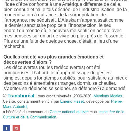
l’idée d’être confronté à une Amérique différente de celle,
bien connue et mille fois décriée, de l’industrialisation, de la
modernisation à outrance, de la surpopulation, de
l’arrogance, me séduisait. L’Alaska m’apparaissait comme
le dernier sanctuaire propice à l’introspection, le seul
endroit du monde où je pouvais me sentir en accord avec
mes pensées sur un art de vivre au plus près de l’essentiel.
Plus qu’une fuite de quelque chose, c’était le lieu d’une
recherche.
Quelles ont été vos plus grandes émotions et
découvertes d’alors ?
Les découvertes (ou les redécouvertes) ont été
nombreuses. D’abord, le réapprentissage de gestes
simples, depuis longtemps oubliés, pour satisfaire au mieux
des besoins élémentaires (manger, dormir, se chauffer,
s’abriter, se déplacer, se soigner, se défendre?) a demandé
beaucoup d’énergie et, parfois, d’ingéniosité car rien n’était
©
Transboréal
:
tous droits réservés, 2006-2026.
Mentions légales
.
donné facilement. Cela a réclamé quelques talents
Ce site, constamment enrichi par
Émeric Fisset
, développé par
Pierre-
d’organisation et une façon inhabituelle de penser et d’agir.
Marie Aubertel
,
Et puis, il y a eu, bien sûr, la découverte d’un monde parfois
a bénéficié du concours du
Centre national du livre
et du
ministère de la
bienveillant, parfois hostile, aux repères changeants,
Culture et de la Communication
.
absents ou fuyants, mais qui toujours forçait le respect et
imposait ses conditions.
D’un point de vue plus culturel ensuite, il a été très