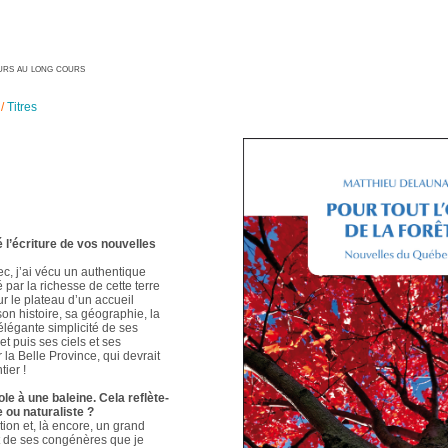
geurs au long cours
/
Titres
é l’écriture de vos nouvelles
ec, j’ai vécu un authentique
é par la richesse de cette terre
ur le plateau d’un accueil
 son histoire, sa géographie, la
élégante simplicité de ses
t puis ses ciels et ses
 la Belle Province, qui devrait
ier !
le à une baleine. Cela reflète-
e ou naturaliste ?
ion et, là encore, un grand
t de ses congénères que je