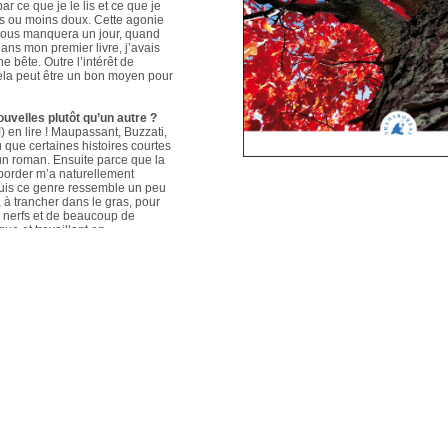
ar ce que je le lis et ce que je
us ou moins doux. Cette agonie
é nous manquera un jour, quand
ans mon premier livre, j’avais
e bête. Outre l’intérêt de
 cela peut être un bon moyen pour
ouvelles plutôt qu’un autre ?
 en lire ! Maupassant, Buzzati,
que certaines histoires courtes
un roman. Ensuite parce que la
aborder m’a naturellement
puis ce genre ressemble un peu
s, à trancher dans le gras, pour
e nerfs et de beaucoup de
que et travaillant en
ers le format court, les
s. Mais je me soigne !
le plus évolué depuis votre
sson, Nouvelles du Sud-Est
hoses s’articulent et
les autres. Ma pratique presque
n habileté narrative et je
hoses se sont précisées, les
Sur un plan personnel, et par
ort au monde et surtout aux
pas que les systèmes qui nous
 existences de fétus, je pense
d’action très grande.