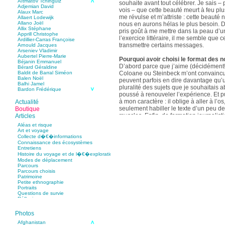
Aïtmatov Tchinguiz
souhaite avant tout célébrer. Je sais – p
Adjemian David
vois – que cette beauté meurt à feu pl
Alaux Marc
me révulse et m’attriste : cette beaut
Allaert Lodewijk
Allano Joël
nous en aurons hélas le plus besoin. D
Allix Stéphane
pris goût à me mettre dans la peau d’un
Apprill Christophe
l’exercice littéraire, il me semble que
Ardillier-Carras Françoise
transmettre certains messages.
Arnould Jacques
Arseniev Vladimir
Aubertel Pierre-Marie
Pourquoi avoir choisi le format des n
Béjanin Emmanuel
D’abord parce que j’aime (décidément!)
Bérard Géraldine
Coloane ou Steinbeck m’ont convaincu 
Baldit de Barral Siméon
Balen Noël
peuvent parfois en dire davantage qu’
Balhi Jamel
pluralité des sujets que je souhaitais 
Bardon Frédérique
poussé à renouveler l’expérience. Et 
Barnagaud Jean-Yves
Bastide Fabien
à mon caractère : il oblige à aller à l’o
Actualité
Baudin Julie
seulement habiller le texte d’un peu d
Boutique
Baujard Jacques
muscles. Enfin, de formation journalisti
Articles
Bazin Sylvain
communication, j’ai toujours été porté v
Bellanger Marc
Aléas et risque
Bellec Hervé
saynètes, les aphorismes et les slogan
Art et voyage
Belleville Régis
Collecte d�€�informations
Benestar Géraldine
Connaissance des écosystèmes
Selon vous, sur quel point avez-vous 
Benoist Yann
Entretiens
précédent recueil,
Un parfum de mou
Bertrand Jordane
Histoire du voyage et de l�€�exploration
Bertrandy Antoine
asiatique
?
Modes de déplacement
Bezsonov Youri
Sur le plan littéraire, j’espère que les c
Parcours
Bideau Michel-Cosme
s’imbriquent davantage les unes avec 
Parcours choisis
Billard Yannick
Patrimoine
Blanchet Anne-Lise
quotidienne de l’écriture a augmenté mo
Petite ethnographie
Bluntzer Christophe
pense que mon style s’est affûté. Les c
Portraits
Bobin Mathieu
contours de mes textes sont plus nets. 
Questions de survie
Boch Anne-Laure
Réflexions
rapport aux thèmes déroulés, mon rapp
Boch Julie
Boclet-Weller Robin
échelles s’est affirmé. Si je n’oublie 
Boillot Henri
Photos
gouvernent ont un impact inouï sur nos
Bonnem Éric
qu’il y a dans la proximité une latitude 
Boudart Jean-Louis
Afghanistan