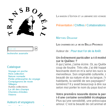
La maison d’édition et la librairie des voya
Présentation /
Chiffres
/
Collaborations
Matthieu Delaunay
Les charmes de la vie en Belle Province
Auteur de :
Pour tout l’or de la forêt
.
recherche avancée
Un événement particulier a-t-il motiv
sur le Québec ?
À qui j’aime, j’aime écrire. Or, au Québ
Catalogue
coup de foudre. Très vite, j’ai été happ
fascinante dont on m’a servi les sucs s
Voyage en poche
Hors collection
merveilleux. Son originalité culturelle,
Nature nomade
beauté de sa nature et de sa langue, l’
Petite philosophie du voyage
habitants, la variété de ses paysages? e
Compagnons de route
lumières? Il y avait beaucoup à dire sur
Sillages
Autres collections
selon moi porter le nom du pays tout ent
La clé des champs
Chemins d’étoiles
Votre première nouvelle donne la paro
Visions
t-il une certaine sensibilité écologiqu
Plus qu’une sensibilité, une préoccupat
Auteurs et voyageurs
amour. C’est la beauté de cet animal e