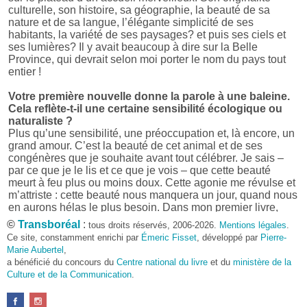
culturelle, son histoire, sa géographie, la beauté de sa
nature et de sa langue, l’élégante simplicité de ses
habitants, la variété de ses paysages? et puis ses ciels et
ses lumières? Il y avait beaucoup à dire sur la Belle
Province, qui devrait selon moi porter le nom du pays tout
entier !
Votre première nouvelle donne la parole à une baleine.
Cela reflète-t-il une certaine sensibilité écologique ou
naturaliste ?
Plus qu’une sensibilité, une préoccupation et, là encore, un
grand amour. C’est la beauté de cet animal et de ses
congénères que je souhaite avant tout célébrer. Je sais –
par ce que je le lis et ce que je vois – que cette beauté
meurt à feu plus ou moins doux. Cette agonie me révulse et
m’attriste : cette beauté nous manquera un jour, quand nous
en aurons hélas le plus besoin. Dans mon premier livre,
j’avais pris goût à me mettre dans la peau d’une bête. Outre
©
Transboréal
:
tous droits réservés, 2006-2026.
Mentions légales
.
l’intérêt de l’exercice littéraire, il me semble que cela peut
Ce site, constamment enrichi par
Émeric Fisset
, développé par
Pierre-
être un bon moyen pour transmettre certains messages.
Marie Aubertel
,
a bénéficié du concours du
Centre national du livre
et du
ministère de la
Pourquoi avoir choisi le format des nouvelles plutôt
Culture et de la Communication
.
qu’un autre ?
D’abord parce que j’aime (décidément!) en lire !
Maupassant, Buzzati, Coloane ou Steinbeck m’ont