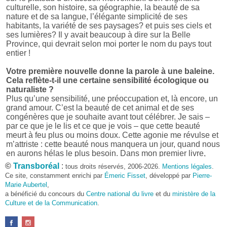
culturelle, son histoire, sa géographie, la beauté de sa
nature et de sa langue, l’élégante simplicité de ses
habitants, la variété de ses paysages? et puis ses ciels et
ses lumières? Il y avait beaucoup à dire sur la Belle
Province, qui devrait selon moi porter le nom du pays tout
entier !
Votre première nouvelle donne la parole à une baleine.
Cela reflète-t-il une certaine sensibilité écologique ou
naturaliste ?
Plus qu’une sensibilité, une préoccupation et, là encore, un
grand amour. C’est la beauté de cet animal et de ses
congénères que je souhaite avant tout célébrer. Je sais –
par ce que je le lis et ce que je vois – que cette beauté
meurt à feu plus ou moins doux. Cette agonie me révulse et
m’attriste : cette beauté nous manquera un jour, quand nous
en aurons hélas le plus besoin. Dans mon premier livre,
j’avais pris goût à me mettre dans la peau d’une bête. Outre
©
Transboréal
:
tous droits réservés, 2006-2026.
Mentions légales
.
l’intérêt de l’exercice littéraire, il me semble que cela peut
Ce site, constamment enrichi par
Émeric Fisset
, développé par
Pierre-
être un bon moyen pour transmettre certains messages.
Marie Aubertel
,
a bénéficié du concours du
Centre national du livre
et du
ministère de la
Pourquoi avoir choisi le format des nouvelles plutôt
Culture et de la Communication
.
qu’un autre ?
D’abord parce que j’aime (décidément!) en lire !
Maupassant, Buzzati, Coloane ou Steinbeck m’ont