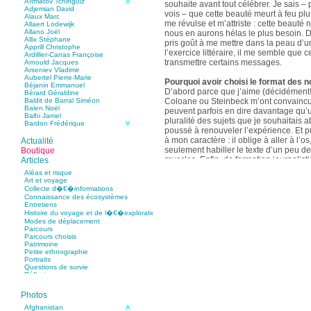
Aïtmatov Tchinguiz
souhaite avant tout célébrer. Je sais – p
Adjemian David
vois – que cette beauté meurt à feu pl
Alaux Marc
me révulse et m’attriste : cette beaut
Allaert Lodewijk
Allano Joël
nous en aurons hélas le plus besoin. D
Allix Stéphane
pris goût à me mettre dans la peau d’un
Apprill Christophe
l’exercice littéraire, il me semble que
Ardillier-Carras Françoise
transmettre certains messages.
Arnould Jacques
Arseniev Vladimir
Aubertel Pierre-Marie
Pourquoi avoir choisi le format des n
Béjanin Emmanuel
D’abord parce que j’aime (décidément!)
Bérard Géraldine
Coloane ou Steinbeck m’ont convaincu 
Baldit de Barral Siméon
Balen Noël
peuvent parfois en dire davantage qu’
Balhi Jamel
pluralité des sujets que je souhaitais 
Bardon Frédérique
poussé à renouveler l’expérience. Et 
Barnagaud Jean-Yves
Bastide Fabien
à mon caractère : il oblige à aller à l’o
Actualité
Baudin Julie
seulement habiller le texte d’un peu d
Boutique
Baujard Jacques
muscles. Enfin, de formation journalisti
Articles
Bazin Sylvain
communication, j’ai toujours été porté v
Bellanger Marc
Aléas et risque
Bellec Hervé
saynètes, les aphorismes et les slogan
Art et voyage
Belleville Régis
Collecte d�€�informations
Benestar Géraldine
Connaissance des écosystèmes
Selon vous, sur quel point avez-vous 
Benoist Yann
Entretiens
précédent recueil,
Un parfum de mou
Bertrand Jordane
Histoire du voyage et de l�€�exploration
Bertrandy Antoine
asiatique
?
Modes de déplacement
Bezsonov Youri
Sur le plan littéraire, j’espère que les c
Parcours
Bideau Michel-Cosme
s’imbriquent davantage les unes avec 
Parcours choisis
Billard Yannick
Patrimoine
Blanchet Anne-Lise
quotidienne de l’écriture a augmenté mo
Petite ethnographie
Bluntzer Christophe
pense que mon style s’est affûté. Les c
Portraits
Bobin Mathieu
contours de mes textes sont plus nets. 
Questions de survie
Boch Anne-Laure
Réflexions
rapport aux thèmes déroulés, mon rapp
Boch Julie
Boclet-Weller Robin
échelles s’est affirmé. Si je n’oublie 
Boillot Henri
Photos
gouvernent ont un impact inouï sur nos
Bonnem Éric
qu’il y a dans la proximité une latitude 
Boudart Jean-Louis
Afghanistan