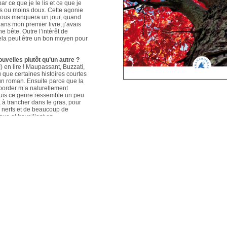
ar ce que je le lis et ce que je
us ou moins doux. Cette agonie
é nous manquera un jour, quand
ans mon premier livre, j’avais
e bête. Outre l’intérêt de
 cela peut être un bon moyen pour
ouvelles plutôt qu’un autre ?
 en lire ! Maupassant, Buzzati,
que certaines histoires courtes
un roman. Ensuite parce que la
aborder m’a naturellement
puis ce genre ressemble un peu
s, à trancher dans le gras, pour
e nerfs et de beaucoup de
que et travaillant en
ers le format court, les
s. Mais je me soigne !
le plus évolué depuis votre
sson, Nouvelles du Sud-Est
hoses s’articulent et
les autres. Ma pratique presque
n habileté narrative et je
hoses se sont précisées, les
Sur un plan personnel, et par
ort au monde et surtout aux
pas que les systèmes qui nous
 existences de fétus, je pense
d’action très grande.