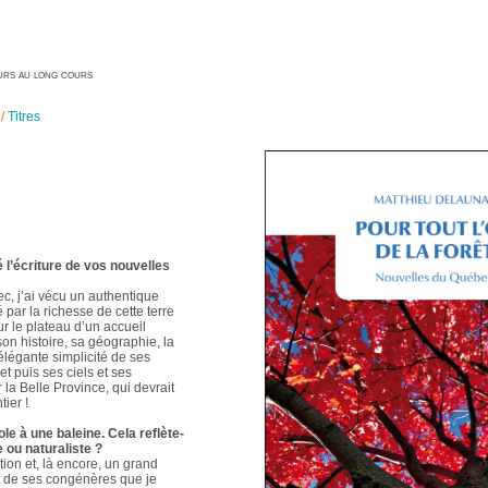
geurs au long cours
/
Titres
é l’écriture de vos nouvelles
ec, j’ai vécu un authentique
é par la richesse de cette terre
ur le plateau d’un accueil
 son histoire, sa géographie, la
élégante simplicité de ses
t puis ses ciels et ses
 la Belle Province, qui devrait
ier !
le à une baleine. Cela reflète-
e ou naturaliste ?
ion et, là encore, un grand
t de ses congénères que je