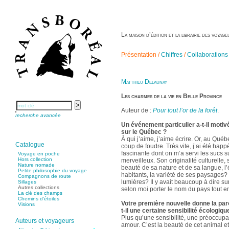
La maison d’édition et la librairie des voya
Présentation /
Chiffres
/
Collaborations
Matthieu Delaunay
Les charmes de la vie en Belle Province
Auteur de :
Pour tout l’or de la forêt
.
recherche avancée
Un événement particulier a-t-il motiv
sur le Québec ?
À qui j’aime, j’aime écrire. Or, au Québ
Catalogue
coup de foudre. Très vite, j’ai été happ
fascinante dont on m’a servi les sucs s
Voyage en poche
Hors collection
merveilleux. Son originalité culturelle,
Nature nomade
beauté de sa nature et de sa langue, l’
Petite philosophie du voyage
habitants, la variété de ses paysages? e
Compagnons de route
lumières? Il y avait beaucoup à dire sur
Sillages
Autres collections
selon moi porter le nom du pays tout ent
La clé des champs
Chemins d’étoiles
Votre première nouvelle donne la paro
Visions
t-il une certaine sensibilité écologiqu
Plus qu’une sensibilité, une préoccupat
Auteurs et voyageurs
amour. C’est la beauté de cet animal e