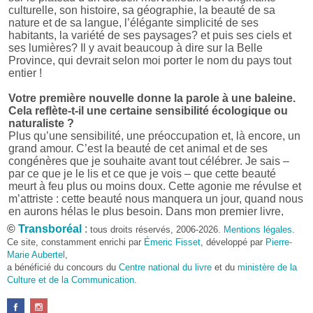
culturelle, son histoire, sa géographie, la beauté de sa
nature et de sa langue, l’élégante simplicité de ses
habitants, la variété de ses paysages? et puis ses ciels et
ses lumières? Il y avait beaucoup à dire sur la Belle
Province, qui devrait selon moi porter le nom du pays tout
entier !
Votre première nouvelle donne la parole à une baleine.
Cela reflète-t-il une certaine sensibilité écologique ou
naturaliste ?
Plus qu’une sensibilité, une préoccupation et, là encore, un
grand amour. C’est la beauté de cet animal et de ses
congénères que je souhaite avant tout célébrer. Je sais –
par ce que je le lis et ce que je vois – que cette beauté
meurt à feu plus ou moins doux. Cette agonie me révulse et
m’attriste : cette beauté nous manquera un jour, quand nous
en aurons hélas le plus besoin. Dans mon premier livre,
j’avais pris goût à me mettre dans la peau d’une bête. Outre
©
Transboréal
:
tous droits réservés, 2006-2026.
Mentions légales
.
l’intérêt de l’exercice littéraire, il me semble que cela peut
Ce site, constamment enrichi par
Émeric Fisset
, développé par
Pierre-
être un bon moyen pour transmettre certains messages.
Marie Aubertel
,
a bénéficié du concours du
Centre national du livre
et du
ministère de la
Pourquoi avoir choisi le format des nouvelles plutôt
Culture et de la Communication
.
qu’un autre ?
D’abord parce que j’aime (décidément!) en lire !
Maupassant, Buzzati, Coloane ou Steinbeck m’ont