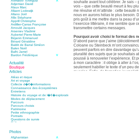
Aïtmatov Tchinguiz
souhaite avant tout célébrer. Je sais – p
Adjemian David
vois – que cette beauté meurt à feu pl
Alaux Marc
me révulse et m’attriste : cette beaut
Allaert Lodewijk
Allano Joël
nous en aurons hélas le plus besoin. D
Allix Stéphane
pris goût à me mettre dans la peau d’un
Apprill Christophe
l’exercice littéraire, il me semble que
Ardillier-Carras Françoise
transmettre certains messages.
Arnould Jacques
Arseniev Vladimir
Aubertel Pierre-Marie
Pourquoi avoir choisi le format des n
Béjanin Emmanuel
D’abord parce que j’aime (décidément!)
Bérard Géraldine
Coloane ou Steinbeck m’ont convaincu 
Baldit de Barral Siméon
Balen Noël
peuvent parfois en dire davantage qu’
Balhi Jamel
pluralité des sujets que je souhaitais 
Bardon Frédérique
poussé à renouveler l’expérience. Et 
Barnagaud Jean-Yves
Bastide Fabien
à mon caractère : il oblige à aller à l’o
Actualité
Baudin Julie
seulement habiller le texte d’un peu d
Boutique
Baujard Jacques
muscles. Enfin, de formation journalisti
Articles
Bazin Sylvain
communication, j’ai toujours été porté v
Bellanger Marc
Aléas et risque
Bellec Hervé
saynètes, les aphorismes et les slogan
Art et voyage
Belleville Régis
Collecte d�€�informations
Benestar Géraldine
Connaissance des écosystèmes
Selon vous, sur quel point avez-vous 
Benoist Yann
Entretiens
précédent recueil,
Un parfum de mou
Bertrand Jordane
Histoire du voyage et de l�€�exploration
Bertrandy Antoine
asiatique
?
Modes de déplacement
Bezsonov Youri
Sur le plan littéraire, j’espère que les c
Parcours
Bideau Michel-Cosme
s’imbriquent davantage les unes avec 
Parcours choisis
Billard Yannick
Patrimoine
Blanchet Anne-Lise
quotidienne de l’écriture a augmenté mo
Petite ethnographie
Bluntzer Christophe
pense que mon style s’est affûté. Les c
Portraits
Bobin Mathieu
contours de mes textes sont plus nets. 
Questions de survie
Boch Anne-Laure
Réflexions
rapport aux thèmes déroulés, mon rapp
Boch Julie
Boclet-Weller Robin
échelles s’est affirmé. Si je n’oublie 
Boillot Henri
Photos
gouvernent ont un impact inouï sur nos
Bonnem Éric
qu’il y a dans la proximité une latitude 
Boudart Jean-Louis
Afghanistan