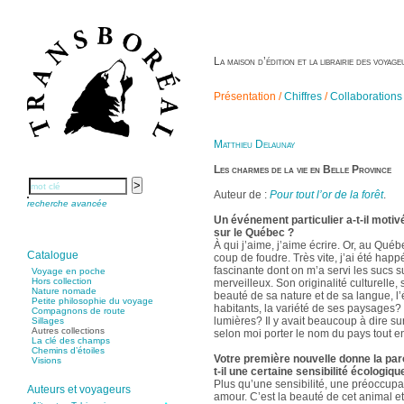
La maison d’édition et la librairie des voya
Présentation /
Chiffres
/
Collaborations
Matthieu Delaunay
Les charmes de la vie en Belle Province
Auteur de :
Pour tout l’or de la forêt
.
recherche avancée
Un événement particulier a-t-il motiv
sur le Québec ?
À qui j’aime, j’aime écrire. Or, au Québ
Catalogue
coup de foudre. Très vite, j’ai été happ
fascinante dont on m’a servi les sucs s
Voyage en poche
Hors collection
merveilleux. Son originalité culturelle,
Nature nomade
beauté de sa nature et de sa langue, l’
Petite philosophie du voyage
habitants, la variété de ses paysages? e
Compagnons de route
lumières? Il y avait beaucoup à dire sur
Sillages
Autres collections
selon moi porter le nom du pays tout ent
La clé des champs
Chemins d’étoiles
Votre première nouvelle donne la paro
Visions
t-il une certaine sensibilité écologiqu
Plus qu’une sensibilité, une préoccupat
Auteurs et voyageurs
amour. C’est la beauté de cet animal e