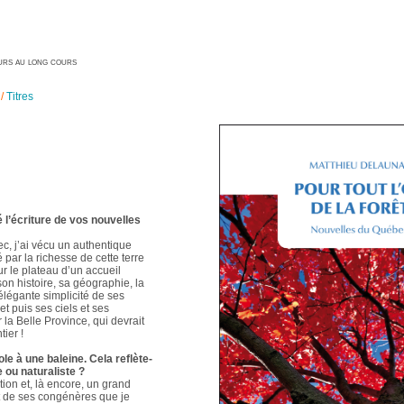
geurs au long cours
/
Titres
é l’écriture de vos nouvelles
ec, j’ai vécu un authentique
é par la richesse de cette terre
ur le plateau d’un accueil
 son histoire, sa géographie, la
élégante simplicité de ses
t puis ses ciels et ses
 la Belle Province, qui devrait
ier !
le à une baleine. Cela reflète-
e ou naturaliste ?
ion et, là encore, un grand
t de ses congénères que je