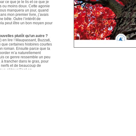
ar ce que je le lis et ce que je
us ou moins doux. Cette agonie
é nous manquera un jour, quand
ans mon premier livre, j’avais
e bête. Outre l’intérêt de
 cela peut être un bon moyen pour
ouvelles plutôt qu’un autre ?
 en lire ! Maupassant, Buzzati,
que certaines histoires courtes
un roman. Ensuite parce que la
aborder m’a naturellement
puis ce genre ressemble un peu
s, à trancher dans le gras, pour
e nerfs et de beaucoup de
que et travaillant en
ers le format court, les
s. Mais je me soigne !
le plus évolué depuis votre
sson, Nouvelles du Sud-Est
hoses s’articulent et
les autres. Ma pratique presque
n habileté narrative et je
hoses se sont précisées, les
Sur un plan personnel, et par
ort au monde et surtout aux
pas que les systèmes qui nous
 existences de fétus, je pense
d’action très grande.