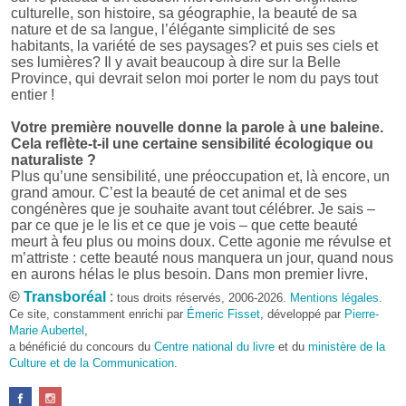
culturelle, son histoire, sa géographie, la beauté de sa
nature et de sa langue, l’élégante simplicité de ses
habitants, la variété de ses paysages? et puis ses ciels et
ses lumières? Il y avait beaucoup à dire sur la Belle
Province, qui devrait selon moi porter le nom du pays tout
entier !
Votre première nouvelle donne la parole à une baleine.
Cela reflète-t-il une certaine sensibilité écologique ou
naturaliste ?
Plus qu’une sensibilité, une préoccupation et, là encore, un
grand amour. C’est la beauté de cet animal et de ses
congénères que je souhaite avant tout célébrer. Je sais –
par ce que je le lis et ce que je vois – que cette beauté
meurt à feu plus ou moins doux. Cette agonie me révulse et
m’attriste : cette beauté nous manquera un jour, quand nous
en aurons hélas le plus besoin. Dans mon premier livre,
j’avais pris goût à me mettre dans la peau d’une bête. Outre
©
Transboréal
:
tous droits réservés, 2006-2026.
Mentions légales
.
l’intérêt de l’exercice littéraire, il me semble que cela peut
Ce site, constamment enrichi par
Émeric Fisset
, développé par
Pierre-
être un bon moyen pour transmettre certains messages.
Marie Aubertel
,
a bénéficié du concours du
Centre national du livre
et du
ministère de la
Pourquoi avoir choisi le format des nouvelles plutôt
Culture et de la Communication
.
qu’un autre ?
D’abord parce que j’aime (décidément!) en lire !
Maupassant, Buzzati, Coloane ou Steinbeck m’ont