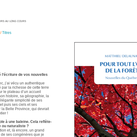
geurs au long cours
/
Titres
é l’écriture de vos nouvelles
ec, j’ai vécu un authentique
é par la richesse de cette terre
ur le plateau d’un accueil
 son histoire, sa géographie, la
élégante simplicité de ses
t puis ses ciels et ses
 la Belle Province, qui devrait
ier !
le à une baleine. Cela reflète-
e ou naturaliste ?
ion et, là encore, un grand
t de ses congénères que je