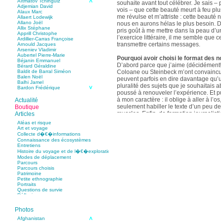
Aïtmatov Tchinguiz
souhaite avant tout célébrer. Je sais – p
Adjemian David
vois – que cette beauté meurt à feu pl
Alaux Marc
me révulse et m’attriste : cette beaut
Allaert Lodewijk
Allano Joël
nous en aurons hélas le plus besoin. D
Allix Stéphane
pris goût à me mettre dans la peau d’un
Apprill Christophe
l’exercice littéraire, il me semble que
Ardillier-Carras Françoise
transmettre certains messages.
Arnould Jacques
Arseniev Vladimir
Aubertel Pierre-Marie
Pourquoi avoir choisi le format des n
Béjanin Emmanuel
D’abord parce que j’aime (décidément!)
Bérard Géraldine
Coloane ou Steinbeck m’ont convaincu 
Baldit de Barral Siméon
Balen Noël
peuvent parfois en dire davantage qu’
Balhi Jamel
pluralité des sujets que je souhaitais 
Bardon Frédérique
poussé à renouveler l’expérience. Et 
Barnagaud Jean-Yves
Bastide Fabien
à mon caractère : il oblige à aller à l’o
Actualité
Baudin Julie
seulement habiller le texte d’un peu d
Boutique
Baujard Jacques
muscles. Enfin, de formation journalisti
Articles
Bazin Sylvain
communication, j’ai toujours été porté v
Bellanger Marc
Aléas et risque
Bellec Hervé
saynètes, les aphorismes et les slogan
Art et voyage
Belleville Régis
Collecte d�€�informations
Benestar Géraldine
Connaissance des écosystèmes
Selon vous, sur quel point avez-vous 
Benoist Yann
Entretiens
précédent recueil,
Un parfum de mou
Bertrand Jordane
Histoire du voyage et de l�€�exploration
Bertrandy Antoine
asiatique
?
Modes de déplacement
Bezsonov Youri
Sur le plan littéraire, j’espère que les c
Parcours
Bideau Michel-Cosme
s’imbriquent davantage les unes avec 
Parcours choisis
Billard Yannick
Patrimoine
Blanchet Anne-Lise
quotidienne de l’écriture a augmenté mo
Petite ethnographie
Bluntzer Christophe
pense que mon style s’est affûté. Les c
Portraits
Bobin Mathieu
contours de mes textes sont plus nets. 
Questions de survie
Boch Anne-Laure
Réflexions
rapport aux thèmes déroulés, mon rapp
Boch Julie
Boclet-Weller Robin
échelles s’est affirmé. Si je n’oublie 
Boillot Henri
Photos
gouvernent ont un impact inouï sur nos
Bonnem Éric
qu’il y a dans la proximité une latitude 
Boudart Jean-Louis
Afghanistan