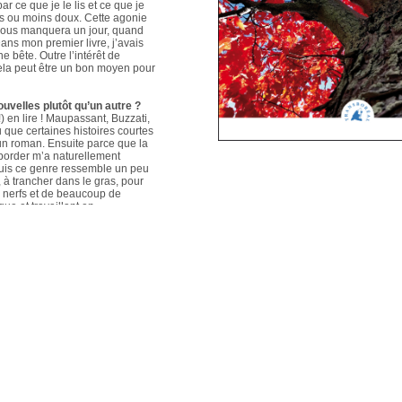
ar ce que je le lis et ce que je
us ou moins doux. Cette agonie
é nous manquera un jour, quand
ans mon premier livre, j’avais
e bête. Outre l’intérêt de
 cela peut être un bon moyen pour
ouvelles plutôt qu’un autre ?
 en lire ! Maupassant, Buzzati,
que certaines histoires courtes
un roman. Ensuite parce que la
aborder m’a naturellement
puis ce genre ressemble un peu
s, à trancher dans le gras, pour
e nerfs et de beaucoup de
que et travaillant en
ers le format court, les
s. Mais je me soigne !
le plus évolué depuis votre
sson, Nouvelles du Sud-Est
hoses s’articulent et
les autres. Ma pratique presque
n habileté narrative et je
hoses se sont précisées, les
Sur un plan personnel, et par
ort au monde et surtout aux
pas que les systèmes qui nous
 existences de fétus, je pense
d’action très grande.