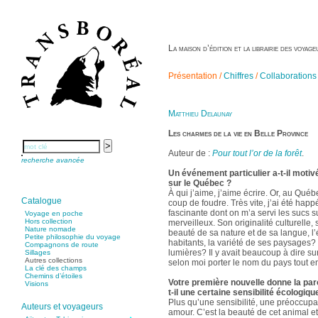
La maison d’édition et la librairie des voya
Présentation /
Chiffres
/
Collaborations
Matthieu Delaunay
Les charmes de la vie en Belle Province
Auteur de :
Pour tout l’or de la forêt
.
recherche avancée
Un événement particulier a-t-il motiv
sur le Québec ?
À qui j’aime, j’aime écrire. Or, au Québ
Catalogue
coup de foudre. Très vite, j’ai été happ
fascinante dont on m’a servi les sucs s
Voyage en poche
Hors collection
merveilleux. Son originalité culturelle,
Nature nomade
beauté de sa nature et de sa langue, l’
Petite philosophie du voyage
habitants, la variété de ses paysages? e
Compagnons de route
lumières? Il y avait beaucoup à dire sur
Sillages
Autres collections
selon moi porter le nom du pays tout ent
La clé des champs
Chemins d’étoiles
Votre première nouvelle donne la paro
Visions
t-il une certaine sensibilité écologiqu
Plus qu’une sensibilité, une préoccupat
Auteurs et voyageurs
amour. C’est la beauté de cet animal e