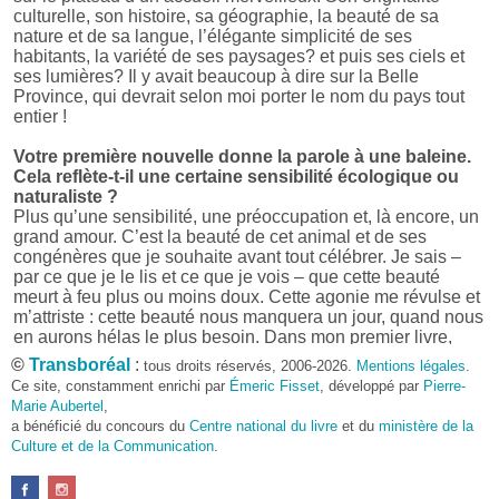
culturelle, son histoire, sa géographie, la beauté de sa
nature et de sa langue, l’élégante simplicité de ses
habitants, la variété de ses paysages? et puis ses ciels et
ses lumières? Il y avait beaucoup à dire sur la Belle
Province, qui devrait selon moi porter le nom du pays tout
entier !
Votre première nouvelle donne la parole à une baleine.
Cela reflète-t-il une certaine sensibilité écologique ou
naturaliste ?
Plus qu’une sensibilité, une préoccupation et, là encore, un
grand amour. C’est la beauté de cet animal et de ses
congénères que je souhaite avant tout célébrer. Je sais –
par ce que je le lis et ce que je vois – que cette beauté
meurt à feu plus ou moins doux. Cette agonie me révulse et
m’attriste : cette beauté nous manquera un jour, quand nous
en aurons hélas le plus besoin. Dans mon premier livre,
j’avais pris goût à me mettre dans la peau d’une bête. Outre
©
Transboréal
:
tous droits réservés, 2006-2026.
Mentions légales
.
l’intérêt de l’exercice littéraire, il me semble que cela peut
Ce site, constamment enrichi par
Émeric Fisset
, développé par
Pierre-
être un bon moyen pour transmettre certains messages.
Marie Aubertel
,
a bénéficié du concours du
Centre national du livre
et du
ministère de la
Pourquoi avoir choisi le format des nouvelles plutôt
Culture et de la Communication
.
qu’un autre ?
D’abord parce que j’aime (décidément!) en lire !
Maupassant, Buzzati, Coloane ou Steinbeck m’ont