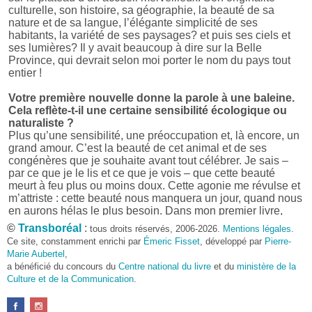
culturelle, son histoire, sa géographie, la beauté de sa
nature et de sa langue, l’élégante simplicité de ses
habitants, la variété de ses paysages? et puis ses ciels et
ses lumières? Il y avait beaucoup à dire sur la Belle
Province, qui devrait selon moi porter le nom du pays tout
entier !
Votre première nouvelle donne la parole à une baleine.
Cela reflète-t-il une certaine sensibilité écologique ou
naturaliste ?
Plus qu’une sensibilité, une préoccupation et, là encore, un
grand amour. C’est la beauté de cet animal et de ses
congénères que je souhaite avant tout célébrer. Je sais –
par ce que je le lis et ce que je vois – que cette beauté
meurt à feu plus ou moins doux. Cette agonie me révulse et
m’attriste : cette beauté nous manquera un jour, quand nous
en aurons hélas le plus besoin. Dans mon premier livre,
j’avais pris goût à me mettre dans la peau d’une bête. Outre
©
Transboréal
:
tous droits réservés, 2006-2026.
Mentions légales
.
l’intérêt de l’exercice littéraire, il me semble que cela peut
Ce site, constamment enrichi par
Émeric Fisset
, développé par
Pierre-
être un bon moyen pour transmettre certains messages.
Marie Aubertel
,
a bénéficié du concours du
Centre national du livre
et du
ministère de la
Pourquoi avoir choisi le format des nouvelles plutôt
Culture et de la Communication
.
qu’un autre ?
D’abord parce que j’aime (décidément!) en lire !
Maupassant, Buzzati, Coloane ou Steinbeck m’ont