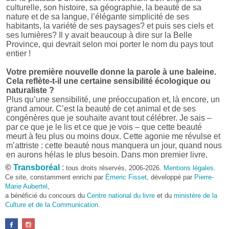
culturelle, son histoire, sa géographie, la beauté de sa
nature et de sa langue, l’élégante simplicité de ses
habitants, la variété de ses paysages? et puis ses ciels et
ses lumières? Il y avait beaucoup à dire sur la Belle
Province, qui devrait selon moi porter le nom du pays tout
entier !
Votre première nouvelle donne la parole à une baleine.
Cela reflète-t-il une certaine sensibilité écologique ou
naturaliste ?
Plus qu’une sensibilité, une préoccupation et, là encore, un
grand amour. C’est la beauté de cet animal et de ses
congénères que je souhaite avant tout célébrer. Je sais –
par ce que je le lis et ce que je vois – que cette beauté
meurt à feu plus ou moins doux. Cette agonie me révulse et
m’attriste : cette beauté nous manquera un jour, quand nous
en aurons hélas le plus besoin. Dans mon premier livre,
j’avais pris goût à me mettre dans la peau d’une bête. Outre
©
Transboréal
:
tous droits réservés, 2006-2026.
Mentions légales
.
l’intérêt de l’exercice littéraire, il me semble que cela peut
Ce site, constamment enrichi par
Émeric Fisset
, développé par
Pierre-
être un bon moyen pour transmettre certains messages.
Marie Aubertel
,
a bénéficié du concours du
Centre national du livre
et du
ministère de la
Pourquoi avoir choisi le format des nouvelles plutôt
Culture et de la Communication
.
qu’un autre ?
D’abord parce que j’aime (décidément!) en lire !
Maupassant, Buzzati, Coloane ou Steinbeck m’ont