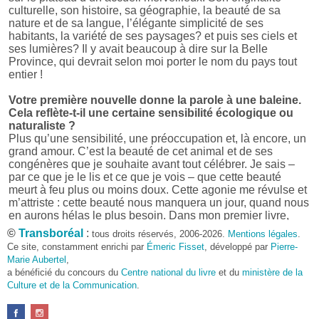
culturelle, son histoire, sa géographie, la beauté de sa
nature et de sa langue, l’élégante simplicité de ses
habitants, la variété de ses paysages? et puis ses ciels et
ses lumières? Il y avait beaucoup à dire sur la Belle
Province, qui devrait selon moi porter le nom du pays tout
entier !
Votre première nouvelle donne la parole à une baleine.
Cela reflète-t-il une certaine sensibilité écologique ou
naturaliste ?
Plus qu’une sensibilité, une préoccupation et, là encore, un
grand amour. C’est la beauté de cet animal et de ses
congénères que je souhaite avant tout célébrer. Je sais –
par ce que je le lis et ce que je vois – que cette beauté
meurt à feu plus ou moins doux. Cette agonie me révulse et
m’attriste : cette beauté nous manquera un jour, quand nous
en aurons hélas le plus besoin. Dans mon premier livre,
j’avais pris goût à me mettre dans la peau d’une bête. Outre
©
Transboréal
:
tous droits réservés, 2006-2026.
Mentions légales
.
l’intérêt de l’exercice littéraire, il me semble que cela peut
Ce site, constamment enrichi par
Émeric Fisset
, développé par
Pierre-
être un bon moyen pour transmettre certains messages.
Marie Aubertel
,
a bénéficié du concours du
Centre national du livre
et du
ministère de la
Pourquoi avoir choisi le format des nouvelles plutôt
Culture et de la Communication
.
qu’un autre ?
D’abord parce que j’aime (décidément!) en lire !
Maupassant, Buzzati, Coloane ou Steinbeck m’ont