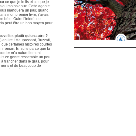
ar ce que je le lis et ce que je
us ou moins doux. Cette agonie
é nous manquera un jour, quand
ans mon premier livre, j’avais
e bête. Outre l’intérêt de
 cela peut être un bon moyen pour
ouvelles plutôt qu’un autre ?
 en lire ! Maupassant, Buzzati,
que certaines histoires courtes
un roman. Ensuite parce que la
aborder m’a naturellement
puis ce genre ressemble un peu
s, à trancher dans le gras, pour
e nerfs et de beaucoup de
que et travaillant en
ers le format court, les
s. Mais je me soigne !
le plus évolué depuis votre
sson, Nouvelles du Sud-Est
hoses s’articulent et
les autres. Ma pratique presque
n habileté narrative et je
hoses se sont précisées, les
Sur un plan personnel, et par
ort au monde et surtout aux
pas que les systèmes qui nous
 existences de fétus, je pense
d’action très grande.