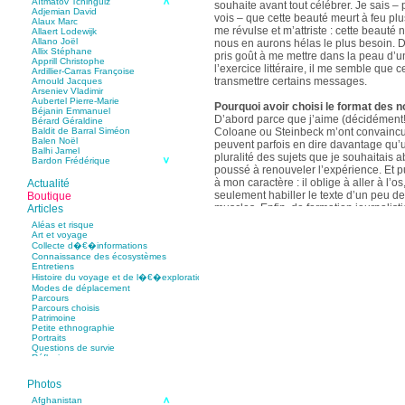
Aïtmatov Tchinguiz
souhaite avant tout célébrer. Je sais – p
Adjemian David
vois – que cette beauté meurt à feu pl
Alaux Marc
me révulse et m’attriste : cette beaut
Allaert Lodewijk
Allano Joël
nous en aurons hélas le plus besoin. D
Allix Stéphane
pris goût à me mettre dans la peau d’un
Apprill Christophe
l’exercice littéraire, il me semble que
Ardillier-Carras Françoise
transmettre certains messages.
Arnould Jacques
Arseniev Vladimir
Aubertel Pierre-Marie
Pourquoi avoir choisi le format des n
Béjanin Emmanuel
D’abord parce que j’aime (décidément!)
Bérard Géraldine
Coloane ou Steinbeck m’ont convaincu 
Baldit de Barral Siméon
Balen Noël
peuvent parfois en dire davantage qu’
Balhi Jamel
pluralité des sujets que je souhaitais 
Bardon Frédérique
poussé à renouveler l’expérience. Et 
Barnagaud Jean-Yves
Bastide Fabien
à mon caractère : il oblige à aller à l’o
Actualité
Baudin Julie
seulement habiller le texte d’un peu d
Boutique
Baujard Jacques
muscles. Enfin, de formation journalisti
Articles
Bazin Sylvain
communication, j’ai toujours été porté v
Bellanger Marc
Aléas et risque
Bellec Hervé
saynètes, les aphorismes et les slogan
Art et voyage
Belleville Régis
Collecte d�€�informations
Benestar Géraldine
Connaissance des écosystèmes
Selon vous, sur quel point avez-vous 
Benoist Yann
Entretiens
précédent recueil,
Un parfum de mou
Bertrand Jordane
Histoire du voyage et de l�€�exploration
Bertrandy Antoine
asiatique
?
Modes de déplacement
Bezsonov Youri
Sur le plan littéraire, j’espère que les c
Parcours
Bideau Michel-Cosme
s’imbriquent davantage les unes avec 
Parcours choisis
Billard Yannick
Patrimoine
Blanchet Anne-Lise
quotidienne de l’écriture a augmenté mo
Petite ethnographie
Bluntzer Christophe
pense que mon style s’est affûté. Les c
Portraits
Bobin Mathieu
contours de mes textes sont plus nets. 
Questions de survie
Boch Anne-Laure
Réflexions
rapport aux thèmes déroulés, mon rapp
Boch Julie
Boclet-Weller Robin
échelles s’est affirmé. Si je n’oublie 
Boillot Henri
Photos
gouvernent ont un impact inouï sur nos
Bonnem Éric
qu’il y a dans la proximité une latitude 
Boudart Jean-Louis
Afghanistan