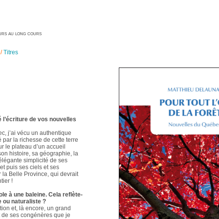
geurs au long cours
/
Titres
é l’écriture de vos nouvelles
ec, j’ai vécu un authentique
é par la richesse de cette terre
ur le plateau d’un accueil
 son histoire, sa géographie, la
élégante simplicité de ses
t puis ses ciels et ses
 la Belle Province, qui devrait
ier !
le à une baleine. Cela reflète-
e ou naturaliste ?
ion et, là encore, un grand
t de ses congénères que je