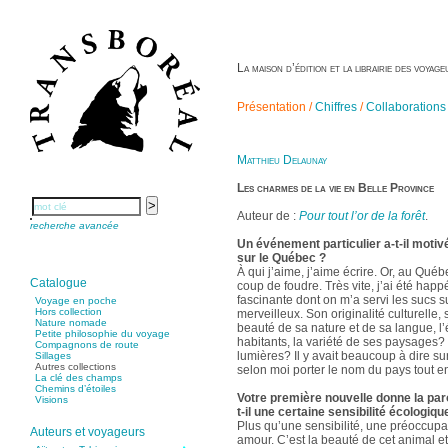
La maison d’édition et la librairie des voya
Présentation /
Chiffres
/
Collaborations
Matthieu Delaunay
Les charmes de la vie en Belle Province
Auteur de :
Pour tout l’or de la forêt
.
recherche avancée
Un événement particulier a-t-il motiv
sur le Québec ?
À qui j’aime, j’aime écrire. Or, au Québ
Catalogue
coup de foudre. Très vite, j’ai été happ
fascinante dont on m’a servi les sucs s
Voyage en poche
Hors collection
merveilleux. Son originalité culturelle,
Nature nomade
beauté de sa nature et de sa langue, l’
Petite philosophie du voyage
habitants, la variété de ses paysages? e
Compagnons de route
lumières? Il y avait beaucoup à dire sur
Sillages
Autres collections
selon moi porter le nom du pays tout ent
La clé des champs
Chemins d’étoiles
Votre première nouvelle donne la paro
Visions
t-il une certaine sensibilité écologiqu
Plus qu’une sensibilité, une préoccupat
Auteurs et voyageurs
amour. C’est la beauté de cet animal e