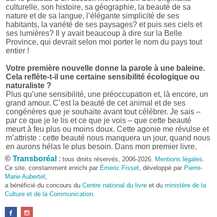
culturelle, son histoire, sa géographie, la beauté de sa
nature et de sa langue, l’élégante simplicité de ses
habitants, la variété de ses paysages? et puis ses ciels et
ses lumières? Il y avait beaucoup à dire sur la Belle
Province, qui devrait selon moi porter le nom du pays tout
entier !
Votre première nouvelle donne la parole à une baleine.
Cela reflète-t-il une certaine sensibilité écologique ou
naturaliste ?
Plus qu’une sensibilité, une préoccupation et, là encore, un
grand amour. C’est la beauté de cet animal et de ses
congénères que je souhaite avant tout célébrer. Je sais –
par ce que je le lis et ce que je vois – que cette beauté
meurt à feu plus ou moins doux. Cette agonie me révulse et
m’attriste : cette beauté nous manquera un jour, quand nous
en aurons hélas le plus besoin. Dans mon premier livre,
j’avais pris goût à me mettre dans la peau d’une bête. Outre
©
Transboréal
:
tous droits réservés, 2006-2026.
Mentions légales
.
l’intérêt de l’exercice littéraire, il me semble que cela peut
Ce site, constamment enrichi par
Émeric Fisset
, développé par
Pierre-
être un bon moyen pour transmettre certains messages.
Marie Aubertel
,
a bénéficié du concours du
Centre national du livre
et du
ministère de la
Pourquoi avoir choisi le format des nouvelles plutôt
Culture et de la Communication
.
qu’un autre ?
D’abord parce que j’aime (décidément!) en lire !
Maupassant, Buzzati, Coloane ou Steinbeck m’ont