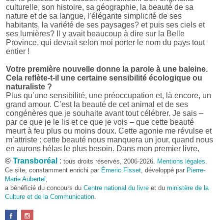
culturelle, son histoire, sa géographie, la beauté de sa
nature et de sa langue, l’élégante simplicité de ses
habitants, la variété de ses paysages? et puis ses ciels et
ses lumières? Il y avait beaucoup à dire sur la Belle
Province, qui devrait selon moi porter le nom du pays tout
entier !
Votre première nouvelle donne la parole à une baleine.
Cela reflète-t-il une certaine sensibilité écologique ou
naturaliste ?
Plus qu’une sensibilité, une préoccupation et, là encore, un
grand amour. C’est la beauté de cet animal et de ses
congénères que je souhaite avant tout célébrer. Je sais –
par ce que je le lis et ce que je vois – que cette beauté
meurt à feu plus ou moins doux. Cette agonie me révulse et
m’attriste : cette beauté nous manquera un jour, quand nous
en aurons hélas le plus besoin. Dans mon premier livre,
j’avais pris goût à me mettre dans la peau d’une bête. Outre
©
Transboréal
:
tous droits réservés, 2006-2026.
Mentions légales
.
l’intérêt de l’exercice littéraire, il me semble que cela peut
Ce site, constamment enrichi par
Émeric Fisset
, développé par
Pierre-
être un bon moyen pour transmettre certains messages.
Marie Aubertel
,
a bénéficié du concours du
Centre national du livre
et du
ministère de la
Pourquoi avoir choisi le format des nouvelles plutôt
Culture et de la Communication
.
qu’un autre ?
D’abord parce que j’aime (décidément!) en lire !
Maupassant, Buzzati, Coloane ou Steinbeck m’ont