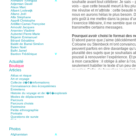
Aïtmatov Tchinguiz
souhaite avant tout célébrer. Je sais – p
Adjemian David
vois – que cette beauté meurt à feu pl
Alaux Marc
me révulse et m’attriste : cette beaut
Allaert Lodewijk
Allano Joël
nous en aurons hélas le plus besoin. D
Allix Stéphane
pris goût à me mettre dans la peau d’un
Apprill Christophe
l’exercice littéraire, il me semble que
Ardillier-Carras Françoise
transmettre certains messages.
Arnould Jacques
Arseniev Vladimir
Aubertel Pierre-Marie
Pourquoi avoir choisi le format des n
Béjanin Emmanuel
D’abord parce que j’aime (décidément!)
Bérard Géraldine
Coloane ou Steinbeck m’ont convaincu 
Baldit de Barral Siméon
Balen Noël
peuvent parfois en dire davantage qu’
Balhi Jamel
pluralité des sujets que je souhaitais 
Bardon Frédérique
poussé à renouveler l’expérience. Et 
Barnagaud Jean-Yves
Bastide Fabien
à mon caractère : il oblige à aller à l’o
Actualité
Baudin Julie
seulement habiller le texte d’un peu d
Boutique
Baujard Jacques
muscles. Enfin, de formation journalisti
Articles
Bazin Sylvain
communication, j’ai toujours été porté v
Bellanger Marc
Aléas et risque
Bellec Hervé
saynètes, les aphorismes et les slogan
Art et voyage
Belleville Régis
Collecte d�€�informations
Benestar Géraldine
Connaissance des écosystèmes
Selon vous, sur quel point avez-vous 
Benoist Yann
Entretiens
précédent recueil,
Un parfum de mou
Bertrand Jordane
Histoire du voyage et de l�€�exploration
Bertrandy Antoine
asiatique
?
Modes de déplacement
Bezsonov Youri
Sur le plan littéraire, j’espère que les c
Parcours
Bideau Michel-Cosme
s’imbriquent davantage les unes avec 
Parcours choisis
Billard Yannick
Patrimoine
Blanchet Anne-Lise
quotidienne de l’écriture a augmenté mo
Petite ethnographie
Bluntzer Christophe
pense que mon style s’est affûté. Les c
Portraits
Bobin Mathieu
contours de mes textes sont plus nets. 
Questions de survie
Boch Anne-Laure
Réflexions
rapport aux thèmes déroulés, mon rapp
Boch Julie
Boclet-Weller Robin
échelles s’est affirmé. Si je n’oublie 
Boillot Henri
Photos
gouvernent ont un impact inouï sur nos
Bonnem Éric
qu’il y a dans la proximité une latitude 
Boudart Jean-Louis
Afghanistan