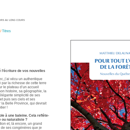
geurs au long cours
/
Titres
é l’écriture de vos nouvelles
ec, j’ai vécu un authentique
é par la richesse de cette terre
ur le plateau d’un accueil
 son histoire, sa géographie, la
élégante simplicité de ses
t puis ses ciels et ses
 la Belle Province, qui devrait
ier !
le à une baleine. Cela reflète-
e ou naturaliste ?
ion et, là encore, un grand
t de ses congénères que je