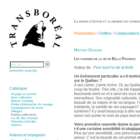
La maison d’édition et la librairie des voya
Présentation /
Chiffres
/
Collaborations
Matthieu Delaunay
Les charmes de la vie en Belle Province
Auteur de :
Pour tout l’or de la forêt
.
recherche avancée
Un événement particulier a-t-il motiv
sur le Québec ?
À qui j’aime, j’aime écrire. Or, au Québ
Catalogue
coup de foudre. Très vite, j’ai été happ
fascinante dont on m’a servi les sucs s
Voyage en poche
Hors collection
merveilleux. Son originalité culturelle,
Nature nomade
beauté de sa nature et de sa langue, l’
Petite philosophie du voyage
habitants, la variété de ses paysages? e
Compagnons de route
lumières? Il y avait beaucoup à dire sur
Sillages
Autres collections
selon moi porter le nom du pays tout ent
La clé des champs
Chemins d’étoiles
Votre première nouvelle donne la paro
Visions
t-il une certaine sensibilité écologiqu
Plus qu’une sensibilité, une préoccupat
Auteurs et voyageurs
amour. C’est la beauté de cet animal e