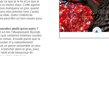
ar ce que je le lis et ce que je
us ou moins doux. Cette agonie
é nous manquera un jour, quand
ans mon premier livre, j’avais
e bête. Outre l’intérêt de
 cela peut être un bon moyen pour
ouvelles plutôt qu’un autre ?
 en lire ! Maupassant, Buzzati,
que certaines histoires courtes
un roman. Ensuite parce que la
aborder m’a naturellement
puis ce genre ressemble un peu
s, à trancher dans le gras, pour
e nerfs et de beaucoup de
que et travaillant en
ers le format court, les
s. Mais je me soigne !
le plus évolué depuis votre
sson, Nouvelles du Sud-Est
hoses s’articulent et
les autres. Ma pratique presque
n habileté narrative et je
hoses se sont précisées, les
Sur un plan personnel, et par
ort au monde et surtout aux
pas que les systèmes qui nous
 existences de fétus, je pense
d’action très grande.