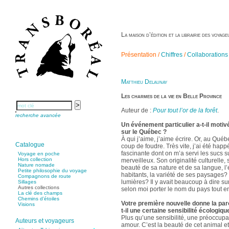
La maison d’édition et la librairie des voya
Présentation /
Chiffres
/
Collaborations
Matthieu Delaunay
Les charmes de la vie en Belle Province
Auteur de :
Pour tout l’or de la forêt
.
recherche avancée
Un événement particulier a-t-il motiv
sur le Québec ?
À qui j’aime, j’aime écrire. Or, au Québ
Catalogue
coup de foudre. Très vite, j’ai été happ
fascinante dont on m’a servi les sucs s
Voyage en poche
Hors collection
merveilleux. Son originalité culturelle,
Nature nomade
beauté de sa nature et de sa langue, l’
Petite philosophie du voyage
habitants, la variété de ses paysages? e
Compagnons de route
lumières? Il y avait beaucoup à dire sur
Sillages
Autres collections
selon moi porter le nom du pays tout ent
La clé des champs
Chemins d’étoiles
Votre première nouvelle donne la paro
Visions
t-il une certaine sensibilité écologiqu
Plus qu’une sensibilité, une préoccupat
Auteurs et voyageurs
amour. C’est la beauté de cet animal e