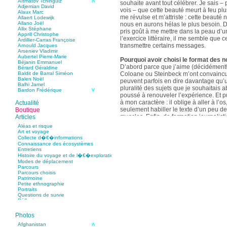
Aïtmatov Tchinguiz
souhaite avant tout célébrer. Je sais – p
Adjemian David
vois – que cette beauté meurt à feu pl
Alaux Marc
me révulse et m’attriste : cette beaut
Allaert Lodewijk
Allano Joël
nous en aurons hélas le plus besoin. D
Allix Stéphane
pris goût à me mettre dans la peau d’un
Apprill Christophe
l’exercice littéraire, il me semble que
Ardillier-Carras Françoise
transmettre certains messages.
Arnould Jacques
Arseniev Vladimir
Aubertel Pierre-Marie
Pourquoi avoir choisi le format des n
Béjanin Emmanuel
D’abord parce que j’aime (décidément!)
Bérard Géraldine
Coloane ou Steinbeck m’ont convaincu 
Baldit de Barral Siméon
Balen Noël
peuvent parfois en dire davantage qu’
Balhi Jamel
pluralité des sujets que je souhaitais 
Bardon Frédérique
poussé à renouveler l’expérience. Et 
Barnagaud Jean-Yves
Bastide Fabien
à mon caractère : il oblige à aller à l’o
Actualité
Baudin Julie
seulement habiller le texte d’un peu d
Boutique
Baujard Jacques
muscles. Enfin, de formation journalisti
Articles
Bazin Sylvain
communication, j’ai toujours été porté v
Bellanger Marc
Aléas et risque
Bellec Hervé
saynètes, les aphorismes et les slogan
Art et voyage
Belleville Régis
Collecte d�€�informations
Benestar Géraldine
Connaissance des écosystèmes
Selon vous, sur quel point avez-vous 
Benoist Yann
Entretiens
précédent recueil,
Un parfum de mou
Bertrand Jordane
Histoire du voyage et de l�€�exploration
Bertrandy Antoine
asiatique
?
Modes de déplacement
Bezsonov Youri
Sur le plan littéraire, j’espère que les c
Parcours
Bideau Michel-Cosme
s’imbriquent davantage les unes avec 
Parcours choisis
Billard Yannick
Patrimoine
Blanchet Anne-Lise
quotidienne de l’écriture a augmenté mo
Petite ethnographie
Bluntzer Christophe
pense que mon style s’est affûté. Les c
Portraits
Bobin Mathieu
contours de mes textes sont plus nets. 
Questions de survie
Boch Anne-Laure
Réflexions
rapport aux thèmes déroulés, mon rapp
Boch Julie
Boclet-Weller Robin
échelles s’est affirmé. Si je n’oublie 
Boillot Henri
Photos
gouvernent ont un impact inouï sur nos
Bonnem Éric
qu’il y a dans la proximité une latitude 
Boudart Jean-Louis
Afghanistan