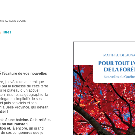
geurs au long cours
/
Titres
é l’écriture de vos nouvelles
ec, j’ai vécu un authentique
é par la richesse de cette terre
ur le plateau d’un accueil
 son histoire, sa géographie, la
élégante simplicité de ses
t puis ses ciels et ses
 la Belle Province, qui devrait
ier !
le à une baleine. Cela reflète-
e ou naturaliste ?
ion et, là encore, un grand
t de ses congénères que je