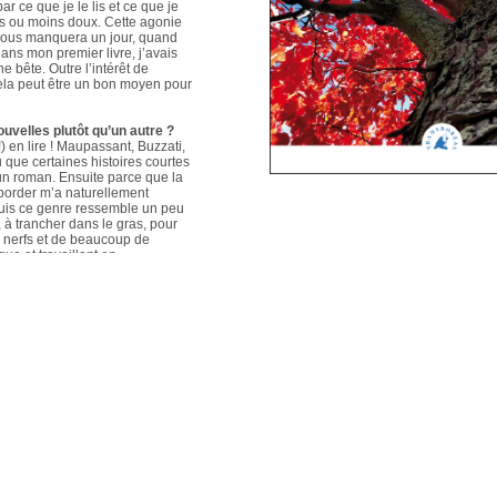
ar ce que je le lis et ce que je
us ou moins doux. Cette agonie
é nous manquera un jour, quand
ans mon premier livre, j’avais
e bête. Outre l’intérêt de
 cela peut être un bon moyen pour
ouvelles plutôt qu’un autre ?
 en lire ! Maupassant, Buzzati,
que certaines histoires courtes
un roman. Ensuite parce que la
aborder m’a naturellement
puis ce genre ressemble un peu
s, à trancher dans le gras, pour
e nerfs et de beaucoup de
que et travaillant en
ers le format court, les
s. Mais je me soigne !
le plus évolué depuis votre
sson, Nouvelles du Sud-Est
hoses s’articulent et
les autres. Ma pratique presque
n habileté narrative et je
hoses se sont précisées, les
Sur un plan personnel, et par
ort au monde et surtout aux
pas que les systèmes qui nous
 existences de fétus, je pense
d’action très grande.