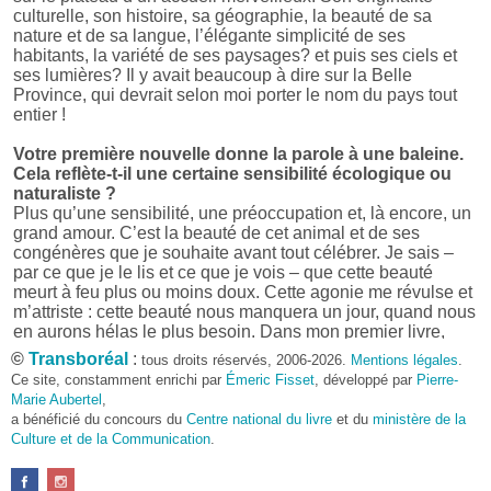
culturelle, son histoire, sa géographie, la beauté de sa
nature et de sa langue, l’élégante simplicité de ses
habitants, la variété de ses paysages? et puis ses ciels et
ses lumières? Il y avait beaucoup à dire sur la Belle
Province, qui devrait selon moi porter le nom du pays tout
entier !
Votre première nouvelle donne la parole à une baleine.
Cela reflète-t-il une certaine sensibilité écologique ou
naturaliste ?
Plus qu’une sensibilité, une préoccupation et, là encore, un
grand amour. C’est la beauté de cet animal et de ses
congénères que je souhaite avant tout célébrer. Je sais –
par ce que je le lis et ce que je vois – que cette beauté
meurt à feu plus ou moins doux. Cette agonie me révulse et
m’attriste : cette beauté nous manquera un jour, quand nous
en aurons hélas le plus besoin. Dans mon premier livre,
j’avais pris goût à me mettre dans la peau d’une bête. Outre
©
Transboréal
:
tous droits réservés, 2006-2026.
Mentions légales
.
l’intérêt de l’exercice littéraire, il me semble que cela peut
Ce site, constamment enrichi par
Émeric Fisset
, développé par
Pierre-
être un bon moyen pour transmettre certains messages.
Marie Aubertel
,
a bénéficié du concours du
Centre national du livre
et du
ministère de la
Pourquoi avoir choisi le format des nouvelles plutôt
Culture et de la Communication
.
qu’un autre ?
D’abord parce que j’aime (décidément!) en lire !
Maupassant, Buzzati, Coloane ou Steinbeck m’ont