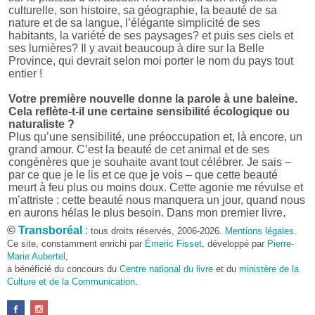
culturelle, son histoire, sa géographie, la beauté de sa
nature et de sa langue, l’élégante simplicité de ses
habitants, la variété de ses paysages? et puis ses ciels et
ses lumières? Il y avait beaucoup à dire sur la Belle
Province, qui devrait selon moi porter le nom du pays tout
entier !
Votre première nouvelle donne la parole à une baleine.
Cela reflète-t-il une certaine sensibilité écologique ou
naturaliste ?
Plus qu’une sensibilité, une préoccupation et, là encore, un
grand amour. C’est la beauté de cet animal et de ses
congénères que je souhaite avant tout célébrer. Je sais –
par ce que je le lis et ce que je vois – que cette beauté
meurt à feu plus ou moins doux. Cette agonie me révulse et
m’attriste : cette beauté nous manquera un jour, quand nous
en aurons hélas le plus besoin. Dans mon premier livre,
j’avais pris goût à me mettre dans la peau d’une bête. Outre
©
Transboréal
:
tous droits réservés, 2006-2026.
Mentions légales
.
l’intérêt de l’exercice littéraire, il me semble que cela peut
Ce site, constamment enrichi par
Émeric Fisset
, développé par
Pierre-
être un bon moyen pour transmettre certains messages.
Marie Aubertel
,
a bénéficié du concours du
Centre national du livre
et du
ministère de la
Pourquoi avoir choisi le format des nouvelles plutôt
Culture et de la Communication
.
qu’un autre ?
D’abord parce que j’aime (décidément!) en lire !
Maupassant, Buzzati, Coloane ou Steinbeck m’ont