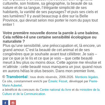
culturelle, son histoire, sa géographie, la beauté de sa
nature et de sa langue, l’élégante simplicité de ses
habitants, la variété de ses paysages? et puis ses ciels et
ses lumières? Il y avait beaucoup à dire sur la Belle
Province, qui devrait selon moi porter le nom du pays tout
entier !
Votre première nouvelle donne la parole à une baleine.
Cela reflète-t-il une certaine sensibilité écologique ou
naturaliste ?
Plus qu’une sensibilité, une préoccupation et, là encore, un
grand amour. C’est la beauté de cet animal et de ses
congénères que je souhaite avant tout célébrer. Je sais –
par ce que je le lis et ce que je vois – que cette beauté
meurt à feu plus ou moins doux. Cette agonie me révulse et
m’attriste : cette beauté nous manquera un jour, quand nous
en aurons hélas le plus besoin. Dans mon premier livre,
j’avais pris goût à me mettre dans la peau d’une bête. Outre
©
Transboréal
:
tous droits réservés, 2006-2026.
Mentions légales
.
l’intérêt de l’exercice littéraire, il me semble que cela peut
Ce site, constamment enrichi par
Émeric Fisset
, développé par
Pierre-
être un bon moyen pour transmettre certains messages.
Marie Aubertel
,
a bénéficié du concours du
Centre national du livre
et du
ministère de la
Pourquoi avoir choisi le format des nouvelles plutôt
Culture et de la Communication
.
qu’un autre ?
D’abord parce que j’aime (décidément!) en lire !
Maupassant, Buzzati, Coloane ou Steinbeck m’ont