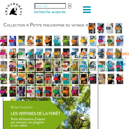
recherche avancée
Collection « Petite philosophie du voyage »
Présentati
/
Extraits
/
Revue de
presse