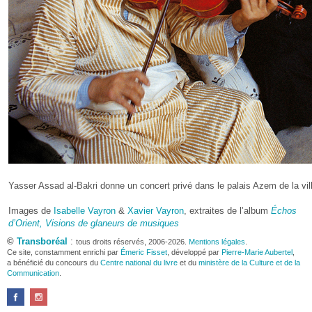
Yasser Assad al-Bakri donne un concert privé dans le palais Azem de la vil
Images de
Isabelle Vayron
&
Xavier Vayron
, extraites de l’album
Échos
d’Orient, Visions de glaneurs de musiques
©
Transboréal
:
tous droits réservés, 2006-2026.
Mentions légales
.
Ce site, constamment enrichi par
Émeric Fisset
, développé par
Pierre-Marie Aubertel
,
a bénéficié du concours du
Centre national du livre
et du
ministère de la Culture et de la
Communication
.