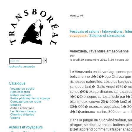
Actualité
Festivals et salons
/
Interventions
/
Inte
voyageurs
/
Science et conscience
Venezuela, l’aventure amazonienne
par
le jeudi 29 septembre 2011 à 20 heures 30
recherche avancée
Le Venezuela est davantage connu pour
bolivarienne d�€�Hugo Chávez que p
richesses naturelles. Les plus haut
Catalogue
sont pourtant � Salto Angel (979� mè
Voyage en poche
sont d�€�extraordinaires sanctuaires 
Hors collection
Nature nomade
l�€�Orénoque, certes affecté par l�€
Petite philosophie du voyage
bitumineux, couvre 25� 000� km2 et 
Compagnons de route
Sillages
30� 000� espèces végétales, 1� 3
Autres collections
d�€�animaux marins, 300 de mammifèr
La clé des champs
Chemins d’étoiles
Visions
Dans la jungle du Sud vénézuélien, au
pirogue, se découvrent les Indiens 
Auteurs et voyageurs
Bizet
apprend comment attraper anac