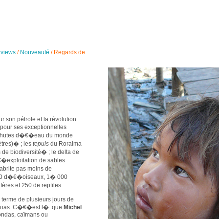
rviews
/
Nouveauté
/
Regards de
 son pétrole et la révolution
our ses exceptionnelles
es chutes d�€�eau du monde
tres)� ; les
tepuis
du Roraima
de biodiversité� ; le delta de
�exploitation de sables
abrite pas moins de
00 d�€�oiseaux, 1� 000
es et 250 de reptiles.
 terme de plusieurs jours de
pieroas. C�€�est l� que
Michel
ondas, caïmans ou