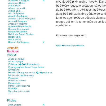
Aïtmatov Tchinguiz
mygales�€� � mains nues� ! Dans le
Adjemian David
l�€�Orénoque, le voyageur séjourne
Alaux Marc
Allaert Lodewijk
de l�€�eau� ». c�€�est l�€�occasi
Allano Joël
dans l�€�inextricable dédale de ce de
Allix Stéphane
Apprill Christophe
termites que l�€�on déguste vivants, 
Ardillier-Carras Françoise
Arnould Jacques
rouges qui font la renommée de ce lieu
Arseniev Vladimir
mystérieux.
Aubertel Pierre-Marie
Béjanin Emmanuel
Bérard Géraldine
Baldit de Barral Siméon
En savoir davantage sur :
Balen Noël
Balhi Jamel
Bardon Frédérique
Barnagaud Jean-Yves
Retour � la liste des conf�rences
Bastide Fabien
Actualité
Baudin Julie
Boutique
Baujard Jacques
Articles
Bazin Sylvain
Bellanger Marc
Aléas et risque
Bellec Hervé
Art et voyage
Belleville Régis
Collecte d�€�informations
Benestar Géraldine
Connaissance des écosystèmes
Benoist Yann
Entretiens
Bertrand Jordane
Histoire du voyage et de l�€�exploration
Bertrandy Antoine
Modes de déplacement
Bezsonov Youri
Parcours
Bideau Michel-Cosme
Parcours choisis
Billard Yannick
Patrimoine
Blanchet Anne-Lise
Petite ethnographie
Bluntzer Christophe
Portraits
Bobin Mathieu
Questions de survie
Boch Anne-Laure
Réflexions
Boch Julie
Boclet-Weller Robin
Boillot Henri
Photos
Bonnem Éric
Boudart Jean-Louis
Afghanistan