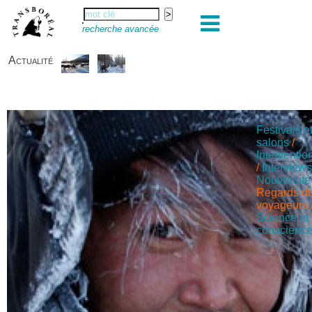
recherche avancée
Actualité
Festivals e
salons
/
Interventio
/
Interview
Nouveauté
Regards d
voyageurs
Science et
conscienc