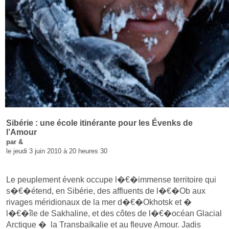
Sibérie : une école itinérante pour les Évenks de
l’Amour
par &
le jeudi 3 juin 2010 à 20 heures 30
Le peuplement évenk occupe l�€�immense territoire qui
s�€�étend, en Sibérie, des affluents de l�€�Ob aux
rivages méridionaux de la mer d�€�Okhotsk et �
l�€�île de Sakhaline, et des côtes de l�€�océan Glacial
Arctique � la Transbaïkalie et au fleuve Amour. Jadis