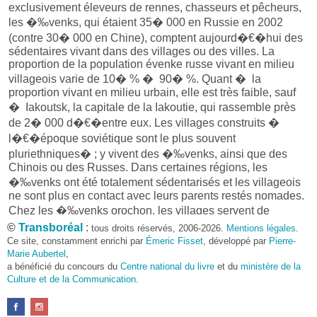
exclusivement éleveurs de rennes, chasseurs et pêcheurs,
les �‰venks, qui étaient 35� 000 en Russie en 2002
(contre 30� 000 en Chine), comptent aujourd�€�hui des
sédentaires vivant dans des villages ou des villes. La
proportion de la population évenke russe vivant en milieu
villageois varie de 10� % � 90� %. Quant � la
proportion vivant en milieu urbain, elle est très faible, sauf
� Iakoutsk, la capitale de la Iakoutie, qui rassemble près
de 2� 000 d�€�entre eux. Les villages construits �
l�€�époque soviétique sont le plus souvent
pluriethniques� ; y vivent des �‰venks, ainsi que des
Chinois ou des Russes. Dans certaines régions, les
�‰venks ont été totalement sédentarisés et les villageois
ne sont plus en contact avec leurs parents restés nomades.
Chez les �‰venks orochon, les villages servent de
plaques tournantes pour les nomades qui gravitent autour,
©
Transboréal
:
tous droits réservés, 2006-2026.
Mentions légales
.
� une distance qui varie de 20 � 300� kilomètres.
Ce site, constamment enrichi par
Émeric Fisset
, développé par
Pierre-
La plupart des villageois sont salariés en tant
Marie Aubertel
,
a bénéficié du concours du
qu�€�employés d�€�institutions d�€��‰tat ou de
Centre national du livre
et du
ministère de la
Culture et de la Communication
.
petites entreprises locales (commerces, coopératives
familiales). Mais la crise économique qui a suivi la chute de
l�€�URSS a fait croître le chômage de manière