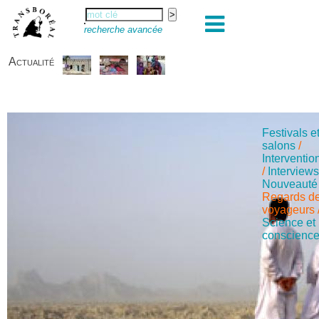
recherche avancée
Actualité
Festivals e
salons
/
Interventio
/
Interview
Nouveauté
Regards d
voyageurs
Science et
conscienc