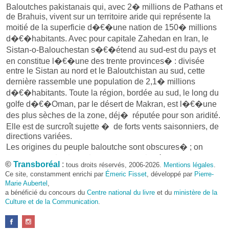
Baloutches pakistanais qui, avec 2� millions de Pathans et
de Brahuis, vivent sur un territoire aride qui représente la
moitié de la superficie d�€�une nation de 150� millions
d�€�habitants. Avec pour capitale Zahedan en Iran, le
Sistan-o-Balouchestan s�€�étend au sud-est du pays et
en constitue l�€�une des trente provinces� : divisée
entre le Sistan au nord et le Baloutchistan au sud, cette
dernière rassemble une population de 2,1� millions
d�€�habitants. Toute la région, bordée au sud, le long du
golfe d�€�Oman, par le désert de Makran, est l�€�une
des plus sèches de la zone, déj� réputée pour son aridité.
Elle est de surcroît sujette � de forts vents saisonniers, de
directions variées.
Les origines du peuple baloutche sont obscures� ; on
estime que c�€�est � partir du XIe� siècle que se
©
Transboréal
:
tous droits réservés, 2006-2026.
Mentions légales
.
développe la communauté ethnolinguistique baloutche. La
Ce site, constamment enrichi par
Émeric Fisset
, développé par
Pierre-
langue en est le baloutchi, une langue indo-aryenne dont
Marie Aubertel
,
les deux principaux dialectes sont le soleimani et le
a bénéficié du concours du
Centre national du livre
et du
ministère de la
makrani. En 1990, on estimait qu�€�elle comptait
Culture et de la Communication
.
4� millions de locuteurs.
Les Baloutches se répartissent en dix-huit grandes tribus,
plus un grand nombre de petites tribus, les principales étant