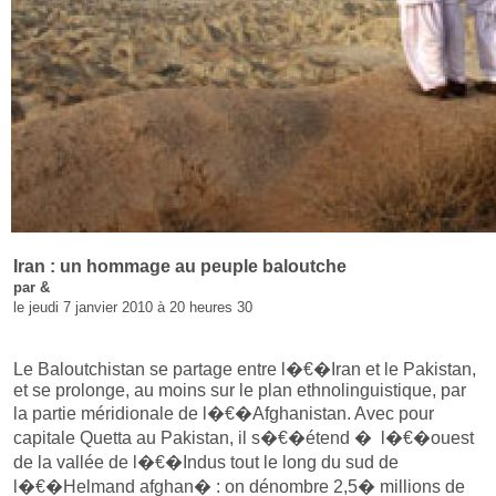
Iran : un hommage au peuple baloutche
par &
le jeudi 7 janvier 2010 à 20 heures 30
Le Baloutchistan se partage entre l�€�Iran et le Pakistan,
et se prolonge, au moins sur le plan ethnolinguistique, par
la partie méridionale de l�€�Afghanistan. Avec pour
capitale Quetta au Pakistan, il s�€�étend � l�€�ouest
de la vallée de l�€�Indus tout le long du sud de
l�€�Helmand afghan� : on dénombre 2,5� millions de