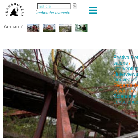
recherche avancée
Actualité
Festivals e
salons
/
Interventio
/
Interview
Nouveauté
Regards d
voyageurs
Science et
conscienc