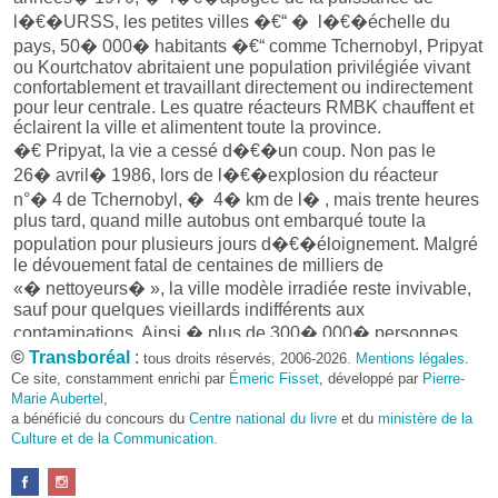
l�€�URSS, les petites villes �€“ � l�€�échelle du
pays, 50� 000� habitants �€“ comme Tchernobyl, Pripyat
ou Kourtchatov abritaient une population privilégiée vivant
confortablement et travaillant directement ou indirectement
pour leur centrale. Les quatre réacteurs RMBK chauffent et
éclairent la ville et alimentent toute la province.
�€ Pripyat, la vie a cessé d�€�un coup. Non pas le
26� avril� 1986, lors de l�€�explosion du réacteur
n°� 4 de Tchernobyl, � 4� km de l� , mais trente heures
plus tard, quand mille autobus ont embarqué toute la
population pour plusieurs jours d�€�éloignement. Malgré
le dévouement fatal de centaines de milliers de
«� nettoyeurs� », la ville modèle irradiée reste invivable,
sauf pour quelques vieillards indifférents aux
contaminations. Ainsi,� plus de 300� 000� personnes
évacuées de la région ont dû refaire au loin une vie de
©
Transboréal
:
tous droits réservés, 2006-2026.
Mentions légales
.
parias dans des conditions précaires.
Ce site, constamment enrichi par
Émeric Fisset
, développé par
Pierre-
La plus grande catastrophe nucléaire, vomissant dans
Marie Aubertel
,
l�€�atmosphère plus de cent fois les radionucléides
a bénéficié du concours du
Centre national du livre
et du
ministère de la
Culture et de la Communication
.
contenus dans la bombe d�€�Hiroshima, aurait causé
50� morts directes et quelque 4� 000� morts précoces
par des cancers induits dans les populations exposées,