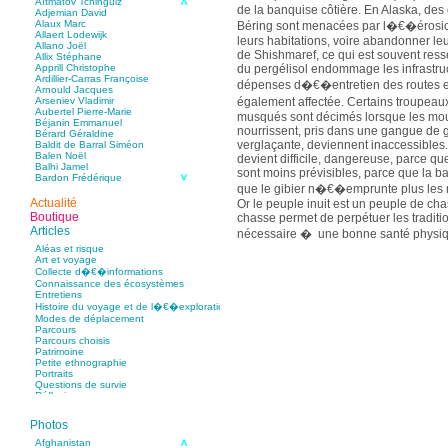
Aïtmatov Tchinguiz
de la banquise côtière. En Alaska, de
Adjemian David
Alaux Marc
Béring sont menacées par l�€�érosion 
Allaert Lodewijk
leurs habitations, voire abandonner le
Allano Joël
de Shishmaref, ce qui est souvent res
Allix Stéphane
du pergélisol endommage les infrastru
Apprill Christophe
Ardillier-Carras Françoise
dépenses d�€�entretien des routes e
Arnould Jacques
également affectée. Certains troupeau
Arseniev Vladimir
Aubertel Pierre-Marie
musqués sont décimés lorsque les mous
Béjanin Emmanuel
nourrissent, pris dans une gangue de 
Bérard Géraldine
verglaçante, deviennent inaccessibles.
Baldit de Barral Siméon
Balen Noël
devient difficile, dangereuse, parce 
Balhi Jamel
sont moins prévisibles, parce que la b
Bardon Frédérique
que le gibier n�€�emprunte plus les m
Barnagaud Jean-Yves
Bastide Fabien
Actualité
Or le peuple inuit est un peuple de cha
Baudin Julie
Boutique
chasse permet de perpétuer les traditio
Baujard Jacques
Articles
nécessaire � une bonne santé physiqu
Bazin Sylvain
Bellanger Marc
Aléas et risque
limiter l�€�achat de denrées alimentai
Bellec Hervé
Art et voyage
des peaux utilisées pour la confection
Belleville Régis
Collecte d�€�informations
Benestar Géraldine
Elle permet également de parcourir le 
Connaissance des écosystèmes
Benoist Yann
Entretiens
de rester � l�€�écoute de la nature,
Bertrand Jordane
Histoire du voyage et de l�€�exploration
Bertrandy Antoine
contact avec des entités surnaturelles
Modes de déplacement
Bezsonov Youri
savoirs, tant sur la faune, que sur la n
Parcours
Bideau Michel-Cosme
Parcours choisis
Billard Yannick
l�€�atmosphère. Des savoirs essentie
Patrimoine
Blanchet Anne-Lise
par l�€�observation et la pratique. 
Petite ethnographie
Bluntzer Christophe
Portraits
Bobin Mathieu
changement climatique menace la cultur
Questions de survie
Boch Anne-Laure
conscients. Leurs représentants s�€�
Réflexions
Boch Julie
internationale, et interpellent les habi
Boclet-Weller Robin
Boillot Henri
Photos
qu�€�ils réduisent au plus vite leurs
Bonnem Éric
serre, responsables, d�€�après les sp
Boudart Jean-Louis
Afghanistan