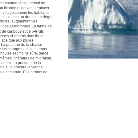
s communautés du détroit de
littorale et doivent déplacer
ur village comme les habitants
senti comme un drame. Le dégel
ctures, augmentant les
t des aérodromes. La faune est
x de caribous et de b�“ufs
ses et lichens dont ils se
glace due aux pluies
 La pratique de la chasse
que les changements de temps
anquise est moins sûre, parce
êmes itinéraires de migration.
sseurs. La pratique de la
ns. Elle procure la viande
e et morale. Elle permet de
res extérieures. Elle procure
 de vêtements ou de lanières.
territoire, de se l�€�approprier,
 et parfois d�€�entrer en
. Elle fait appel � de nombreux
eige, la banquise,
ls qui ne se transmettent que
C�€�est en ce sens que le
e inuit. Les Inuit en sont
expriment sur la scène
tants des pays industrialisés pour
 émissions de gaz � effet de
écialistes, du réchauffement