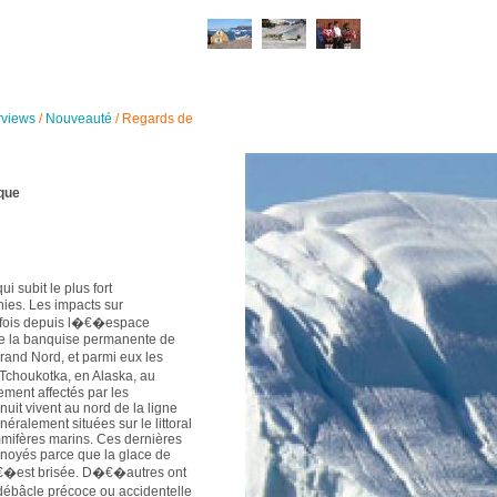
rviews
/
Nouveauté
/
Regards de
ique
 subit le plus fort
ies. Les impacts sur
rfois depuis l�€�espace
de la banquise permanente de
and Nord, et parmi eux les
Tchoukotka, en Alaska, au
ment affectés par les
it vivent au nord de la ligne
ralement situées sur le littoral
ifères marins. Ces dernières
 noyés parce que la glace de
s�€�est brisée. D�€�autres ont
ébâcle précoce ou accidentelle