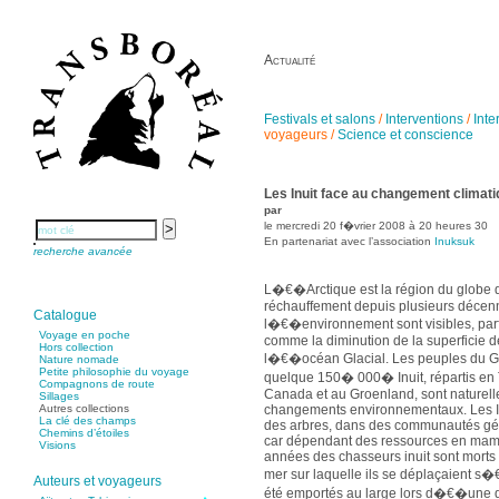
Actualité
Festivals et salons
/
Interventions
/
Inte
voyageurs
/
Science et conscience
Les Inuit face au changement climat
par
le mercredi 20 f�vrier 2008 à 20 heures 30
En partenariat avec l’association
Inuksuk
recherche avancée
L�€�Arctique est la région du globe qui
réchauffement depuis plusieurs décenn
Catalogue
l�€�environnement sont visibles, pa
Voyage en poche
comme la diminution de la superficie 
Hors collection
l�€�océan Glacial. Les peuples du Gr
Nature nomade
Petite philosophie du voyage
quelque 150� 000� Inuit, répartis en 
Compagnons de route
Canada et au Groenland, sont naturelle
Sillages
changements environnementaux. Les Inu
Autres collections
La clé des champs
des arbres, dans des communautés géné
Chemins d’étoiles
car dépendant des ressources en mamm
Visions
années des chasseurs inuit sont morts
mer sur laquelle ils se déplaçaient 
Auteurs et voyageurs
été emportés au large lors d�€�une d